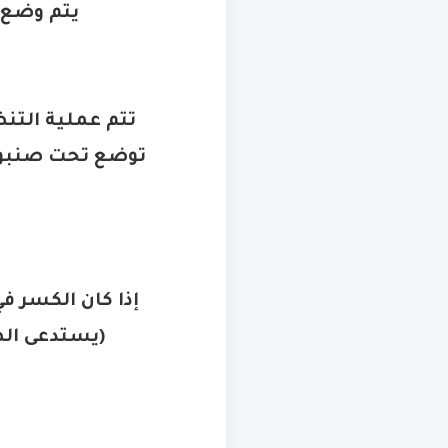
يتم وضع ث
تتم عملية التن
توضع تحت صنبور
إذا كان الكسر ف
(
يستدعى ال