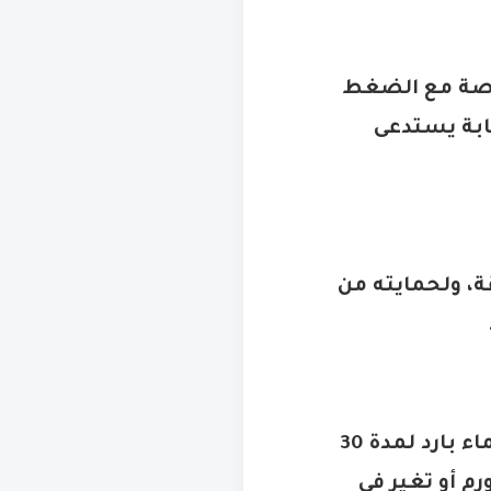
قلصة مع الضغط
صابة يستدعى
مصاب شاش أو منديل بماء مثلج لمدة 30 دقيقة، ولحمايته من
تثبيت الجزء المصاب ورفعه إلى أعلى، ثم وضع ثلج أو شاش مبلل بماء بارد لمدة 30
م أو تغير في