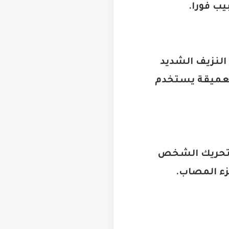
يب فورا
.
النزيف الشديد
لعميقة يستخدم
 تحريك الشخص
زء المصاب
.