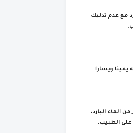
د مع عدم تدليك
ب
.
يمينا ويسارا
 الماء البارد،
على الطبيب
.