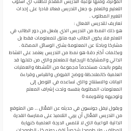
المؤثرة، ومنها نوعية التدريس المقدم للطلاب أي أسلوب
التعليم والتعلم ،و جعل التدريس فعالا قادرا على إحداث
التغيير المطلوب .
تعاريف للتدريس الفعال :
هو ذلك النمط من التدريس الذي يفعل من دور الطالب في
التعلم فلا يكون الطالب فيه متلق للمعلومات فقط بل
مشاركا وباحثا عن المعلومة بشتى الوسائل الممكنة .
وبكلمات أكثر دقة هو نمط من التدريس يعتمد على النشاط
الذاتي والمشاركة الإيجابية للمتعلم والتي من خلالها قد
يقوم بالبحث مستخدماً مجموعة من الأنشطة والعمليات
العلمية كالملاحظة ووضح الفروض والقياس وقراءة
البيانات والاستنتاج والتي تساعده في التوصل إلى
المعلومات المطلوبة بنفسه وتحت إشراف المعلم
وتوجيهه وتقويمه 0
ويقول نيفل جونسون في حديثه عن الفعَّال ... من المتوقع
من التدريس الفعَّال أن يربي التلاميذ على ممارسة القدرة
الذاتية الواعية التي لا تتلمس الدرجة العلمية كنهاية
المطاف ، ولا طموحا شخصياً تقف دونه كل الطموحات