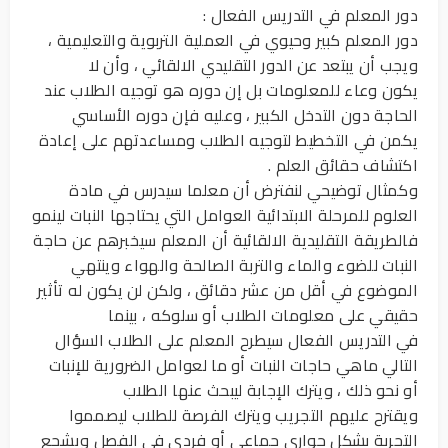
دور المعلم في التدريس الفعال :
دور المعلم كبير وحيوي في العملية التربوية والتعليمية ،
ويجب أن يبتعد عن الدور التقليدي الالقائي ، وأن لا
يكون وعاء للمعلومات بل إن دوره هو توجيه الطلاب عند
الحاجة دون التدخل الكبير ، وعليه فإن دوره الأساسي
يكمن في التخطيط لتوجيه الطلاب ومساعدتهم على إعادة
اكتشاف حقائق العلم .
وكمثال توضيحي لنفترض أن معلما سيدرس في مادة
العلوم للمرحلة الابتدائية العوامل التي يحتاجها النبات لينمو
فالطريقة التقليدية الالقائية أن المعلم سيخبرهم عن حاجة
النبات للضوء والماء والتربة الصالحة والهواء وينتهي
الموضوع في أقل من عشر دقائق ، ولكن لن يكون له تأثير
حقيقي على معلومات الطلاب أو سلوكه ، بينما
في التدريس الفعال سيطرح المعلم على الطلاب السؤال
التالي ماهي حاجات النبات أو ما لعوامل الضرورية للإنبات
أو نحو ذلك ، ويترك الإجابة ليبحث عنها الطلاب
ويقترح عليهم التجريب ويترك الفرصة للطلاب ليصمموا
التجربة بشكل حواري جماعي أو فردي في الفصل ويشجع