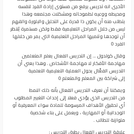
الأخرى انه تدريس يرفع من مستوى إرادة الفرد لنفسه
ومحيطه ووعيه لطموحاته ومشكلات مجتمعه وهذا
يتطلب منه أن يكون ذا قدرة على التحليل والبلورة والفهم
ليس من خلال المراحل التعليمية فقط ولكن مستمرة يُنتظر
أن توجدها وتنميها المراحل التعليمية التي يمر من خلالها
الفرد 0
وقال كولدول ... إن التدريس الفعال يعلم المتعلمين
مهاجمة الأفكار لا مهاجمة الأشخاص . وهذا يعني أن
التدريس الفعَّال يحول العملية التعليمية التعلمية
إلى شراكة بين المعلم والمتعلم 0
ويمكننا أن نعرف التدريس الفعال بأنه ذلك النمط
من التدريس الذي يؤدي فعلا إلى إحداث التغيير المطلوب
أي تحقيق الأهداف المرسومة للمادة سواء المعرفية أو
الوجدانية أو المهارية ، ويعمل على بناء شخصية
متوازنة للطالب .
علاقة التدريس الفعال بطرق التدريس :