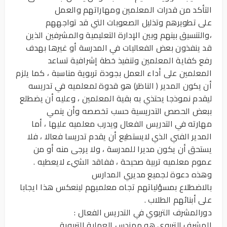
التأكد من قدرات المعلمين ومهاراتهم والعمل
على تطويرهم وتذليل الصعوبات التي قد تواجههم
،والتنسيق بينهم وبين الإدارة التعليمية والمشرفين الذين
قد ينفذون بعض الفعاليات في المدرسة أو غيرها بهدف
رفع كفاية المعلمين وتنفيذ خطة إشرافية تساعد
المعلمين على أداء العمل بجودة تربوية مناسبة ، كما يلزم
أن يكون المدير ( الناظر) هو قدوة لمعلميه في تدريسه
ليقدم نموذجا يحتذي به بقية المعلمين ، وعليه أن يضطلع
ببعض الحصص التدريسية حسب تخصصه وأن ينمي
مهارته في التدريس الفعال ويدرب معلميه عليها ، أما
المدير الفني الذي لايستطيع أن يقدم تدريسا فعالا ، فلا
يستحق أن يكون مديرا للمدرسة ، ولا يرجى منه أو من
عموم معلميه تربية صحيحة ، ففاقد الشيء لايعطيه .
وهذه دعوة لجميع مديري المدارس
بالاضطلاع بمسؤلياتهم تجاه معلميهم لينعكس هذا ايجابا
على أبنائهم الطلاب .
دورالمشرف التربوي في التدريس الفعال :
المشرف التربوي هو مهندس العملية التربوية