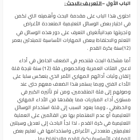
الباب الأول –
التعريف بالبحث :
احتوى هذا الباب على مقدمة البحث وأهميته التي تكمن
في اختبار بعض الوسائل التعليمية المتعددة الأغراض
وتجربتها ميدانيا
لغرض التعرف على دور هذه الوسائل في
التعلم والاحتفاظ ببعض المهارات الأساسية للمبتدئين بعمر
(12)سنة بكرة القدم .
أما مشكلة البحث فتنحصر في الضعف الحاصل في أداء
لاعبي الفئات العمرية وبالخصوص فئة (12) سنة نتيجة قلة
إتقان وثبات أدائهم المهاري الأمر الذي ينعكس سلبا على
الأداء الفني وربما يستمر هذا الضعف معهم حتى عند
وصولهم إلى فئة المتقدمين، ومن ثم تأثيره الكبير في
مستوى أداء المباريات مما يفقدها فن الأداء المهاري
والخططي ، وربما يعود السبب إلى قلة استخدام الوسائل
التعليمية أو عدم الاهتمام بها من القائمين على العملية
التعليمية في كرة القدم ، لذا لجأ الباحث إلى تعديل وسيلتين
تعليميتين متعددتي الأغراض واستخدامها في تعليم بعض
المهارات الأساسية بكرة القدم والاحتفاظ بها .