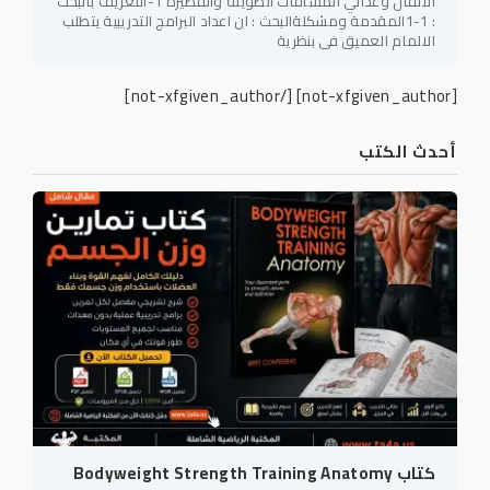
الاثقال وعدائي المسافات الطويلة والقصيرة 1-التعريف بالبحث
: 1-1المقدمة ومشكلةالبحث : ان اعداد البرامج التدريبية يتطلب
الالمام العميق في بنظرية
[/not-xfgiven_author]
[not-xfgiven_author]
أحدث الكتب
كتاب Bodyweight Strength Training Anatomy