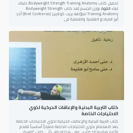
تحميل كتاب Bodyweight Strength Training Anatomy دليلك
لبناء
القوة
بوزن الجسم يُعد كتاب Bodyweight Strength
Training Anatomy لمؤلفه بريت كونتريرز (Bret Contreras) أحد
أبرز المراجع العلمية والعملية في
كتاب التربية البدنية والإعاقات الحركية لذوي
الاحتياجات الخاصة
كتاب التربية البدنية والإعاقات الحركية لذوي الاحتياجات الخاصة
يعد الاهتمام بذوي الاحتياجات الخاصة معياراً أساسياً لتقدم
الأمم ورقيها الحضاري. وفي هذا الإطار، يأتي كتاب "التربية