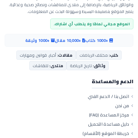
والوثائق الرياضية، بالإضافة إلى منتدى للمناقشات ونصائح صحية وغذائية.
يتميز الموقع بتصميمه البسيط وسهولة البحث عن المعلومات.
الموقع مجاني تمامًا ولا يتطلب أي اشتراك.
+1000 كتاب
+10,000 مقال
+1000 وثيقة
كتب:
مختلف الرياضات
مقالات:
أخبار، قوانين ومهارات
وثائق:
تاريخ الرياضة
منتدى:
للنقاشات
الدعم والمساعدة
اتصل بنا / الدعم الفني
من نحن
مركز المساعدة (FAQ)
دليل مساعدة التحميل
خريطة الموقع (الأقسام)