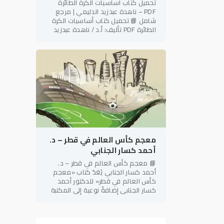
تحميل كتاب أساسيات الكرة الطائرة
PDF – ناهدة عبدزيد الدليمي | مرجع
شامل 📘 تحميل كتاب أساسيات الكرة
الطائرة PDF تأليف: أ.د / ناهدة عبدزيد
الدليمي رئيس نادي فتاة بابل الرياضي –
العراق في إطار دعم
معجم كأس العالم في قطر – د.
أحمد كسار الجنابي
📘 معجم كأس العالم في قطر – د.
أحمد كسار الجنابي يُعَدّ كتاب «معجم
كأس العالم في قطر» للدكتور أحمد
كسار الجنابي إضافةً نوعية إلى المكتبة
الرياضية العربية، إذ يجمع بين الطابع
المعرفي الموسوعي والدقة