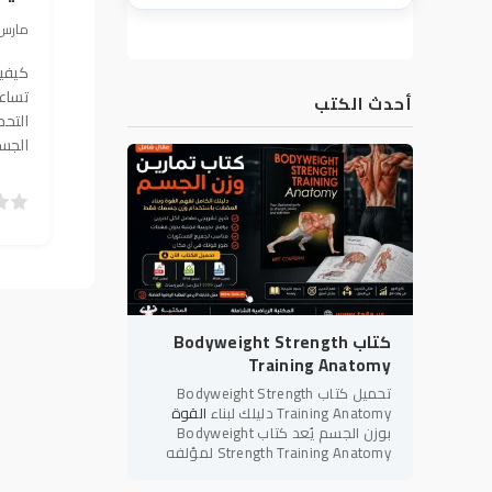
27 مارس 2021, 43
كيفية
تساع
أحدث الكتب
التح
الجسم
5
4
3
2
1
0
كتاب Bodyweight Strength
Training Anatomy
تحميل كتاب Bodyweight Strength
Training Anatomy دليلك لبناء
القوة
بوزن الجسم يُعد كتاب Bodyweight
Strength Training Anatomy لمؤلفه
بريت كونتريرز (Bret Contreras) أحد أبرز