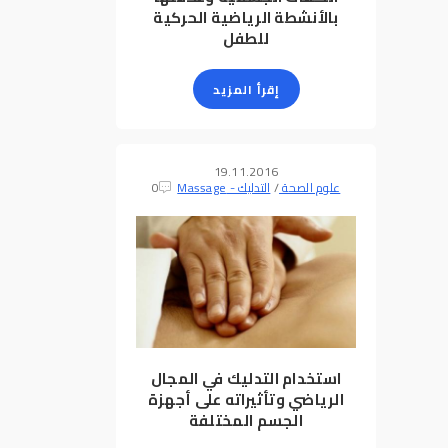
بالأنشطة الرياضية الحركية
للطفل
إقرأ المزيد
19.11.2016
علوم الصحة
/
التدليك - Massage
0
استخدام التدليك في المجال
الرياضي وتأثيراته على أجهزة
الجسم المختلفة