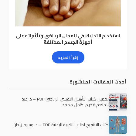
استخدام التدليك في المجال الرياضي وتأثيراته على
أجهزة الجسم المختلفة
إقرأ المزيد
أحدث المقالات المنشورة
تحميل كتاب التأهيل النفسي الرياضي PDF – د. عبد
المنعم فخري كامل محمد
كتاب التشريح لطلاب التربية البدنية PDF – د. وسيم زيدان