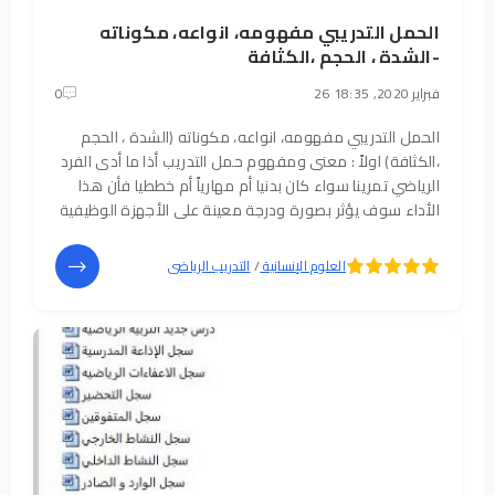
الحمل التدريبي مفهومه، انواعه، مكوناته
-الشدة ، الحجم ،الكثافة
26 فبراير 2020, 18:35
0
الحمل التدريبي مفهومه، انواعه، مكوناته (الشدة ، الحجم
،الكثافة) اولاً : معنى ومفهوم حمل التدريب أذا ما أدى الفرد
الرياضي تمرينا سواء كان بدنيا أم مهارياً أم خططيا فأن هذا
الأداء سوف يؤثر بصورة ودرجة معينة على الأجهزة الوظيفية
المختلفة بجسمه .فعلى سبيل المثال تحدث تأثيرات على
الجهاز العضلي
حيث تزداد
5
4
العلوم الإنسانية
/
التدريب الرياضى