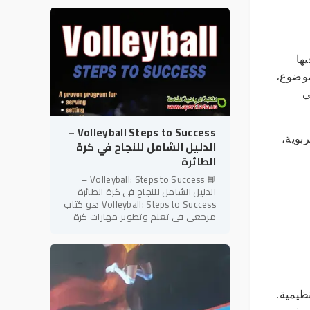
شعبية وإثارة على مستوى
ها
لموضوع،
ي
Volleyball Steps to Success –
بوية،
الدليل الشامل للنجاح في كرة
الطائرة
📘 Volleyball: Steps to Success –
الدليل الشامل للنجاح في كرة الطائرة
Volleyball: Steps to Success هو كتاب
مرجعي في تعلم وتطوير مهارات كرة
الطائرة، ينتمي إلى سلسلة Steps to
Success المعروفة بأسلوبها
لتنظيمية.