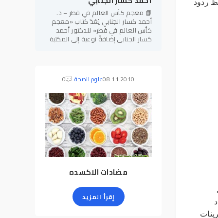
أحمد كسار الجنابي
ظ ردود
📘 معجم كأس العالم في قطر – د.
أحمد كسار الجنابي يُعَدّ كتاب «معجم
كأس العالم في قطر» للدكتور أحمد
كسار الجنابي إضافةً نوعية إلى المكتبة
الرياضية العربية، إذ يجمع بين الطابع
المعرفي الموسوعي والدقة
08.11.2010
علوم الصحة
0
مضادات الاكسده
إقرأ المزيد
د
ينات