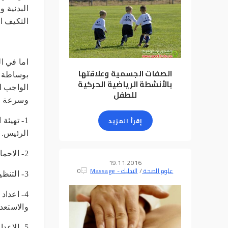
البدنية 
التكيف 
اما في ال
الصفات الجسمية وعلاقتها
بوساطة ا
بالأنشطة الرياضية الحركية
الواجب ا
للطفل
وسرعة ادا
إقرأ المزيد
1- تهيئ
الرئيس.
2- الاحماء والحمل الاولي وذلك بتهيئة الجهاز الدوري والتنفسي.
19.11.2016
علوم الصحة
/
التدليك - Massage
0
3- التنظيم الحركي باداء الحركات الخاصة للوصول الى قابلية رد الفعل الجيدة.
4- اعداد الجانب النفسي، تهيئة
والاستعدا
5- الاعداد التربوي للرياضي.