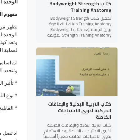
كتاب Bodyweight Strength
الوحدة ال
Training Anatomy
مفهوم الو
تحميل كتاب Bodyweight Strength
Training Anatomy دليلك لبناء
القوة
تظهر من 
بوزن الجسم يُعد كتاب Bodyweight
Strength Training Anatomy لمؤلفه
الوحدة ا
بريت كونتريرز (Bret Contreras) أحد أبرز
وتعد كون
المراجع العلمية والعملية في
لعملية ا
ان اساس 
وتتحدد ال
* تأثير ا
* نوع الل
كتاب التربية البدنية والإعاقات
* القابل
الحركية لذوي الاحتياجات
الخاصة
كتاب التربية البدنية والإعاقات الحركية
لذوي الاحتياجات الخاصة يعد الاهتمام
بذوي الاحتياجات الخاصة معياراً أساسياً