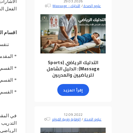
29.03.2026
الاشارات
علوم الصحة
/
التدليك - Massage
0
الفعل الح
اقسام الو
تنقسم ال
* المقدم
التدليك الرياضي (Sports
Massage): الدليل الشامل
* القسم 
للرياضيين والمدربين
* القسم 
إقرأ المزيد
* القسم ا
12.09.2022
في المقد
علوم الصحة
/
الوقاية وتربية القوام
0
التدريب 
الرياضي 