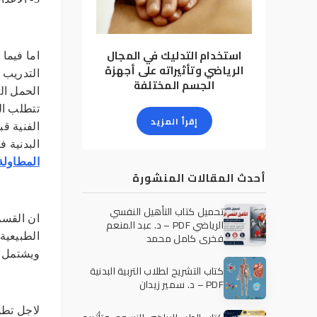
استخدام التدليك في المجال
اما فيما
الرياضي وتأثيراته على أجهزة
التدريب 
الجسم المختلفة
الحمل ال
تتطلب ال
إقرأ المزيد
الفنية ق
البدنية 
المطاولة
أحدث المقالات المنشورة
تحميل كتاب التأهيل النفسي
ان القسم 
الرياضي PDF – د. عبد المنعم
فخري كامل محمد
الطبيعية 
ويشتمل تم
كتاب التشريح لطلاب التربية البدنية
PDF – د. سمير زيدان
لاجل تطو