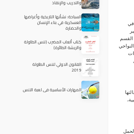
والتدريب والإنقاذ
السباحة: نشأتها التاريخية وأغراضها
العسكرية في بناء الإنسان
في
والحضارة
ر
 القسم
كتاب ألعاب المضرب (تنس الطاولة
النواحي
والريشة الطائرة)
ات
القانون الدولي لتنس الطاولة
2019
المهارات الأساسية في لعبة التنس
لتها
ية،
الحمل