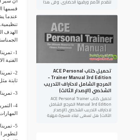
لتقدم الأمم ورقيها الحضاري. وفي هذا
ان سير ا
الإطار، يأتي كتاب "التربية البدنية
قسمها ال
والإعاقات
عندما يش
تنظيمية.
الهدف ال
الجمناست
1- تمري
الفنية ال
تحميل كتاب ACE Personal
2- تمري
Trainer Manual 3rd Edition -
ثابتة مث
المرجع الشامل لاحتراف التدريب
الشخصي (الإصدار الثالث)
3- تمرينات امام المرايا لغرض تطوير المهارات الفنية وخاصة حركات الرجلين.
تحميل كتاب ACE Personal Trainer
Manual 3rd Edition المرجع الشامل
4- التم
لاحتراف التدريب الشخصي (الإصدار
المهارات 
الثالث) هل تسعى لبناء مسيرة مهنية
قوية في مجال
اللياقة البدنية
؟ هل
تهدف للحصول على الاعتمادات الدولية
5- تمري
لتطوير ا