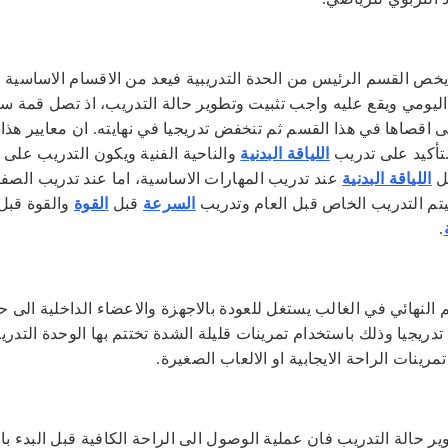
 يخص القسم الرئيس من الحدة التدريبية فيعد من الاقسام الاساسية 
اليومي ويقع عليه واجب تثبيت وتطوير حالة التدريب، اذ تصل قمة سي
ى اقصاها في هذا القسم ثم تنخفض تدريجيا في نهايته. ان معايير هذا
تأكيد على تدريب
اللياقة البدنية
والناحية الفنية ويكون التدريب على 
بل
اللياقة البدنية
عند تدريب المهارات الاساسية، اما عند تدريب الصف
فيتم التدريب الخاص قبل العام وتدريب
السرعة
قبل
القوة
والقوة قبل
.
النهائي في الغالب يستغل للعودة بالاجهزة والاعضاء الداخلية الى حا
تدريجيا وذلك باستخدام تمرينات قليلة الشدة تختتم بها الوحدة التدريب
رينات الراحة الايجابية او الالعاب الصغيرة.
ير حالة التدريب فان عملية الوصول الى الراحة الكافية قبل البدء ب