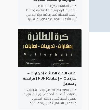
كتاب أساسيات كرة اليد PDF –
المهارات الهجومية والدفاعية وخطط
اللعب الحديثة تُعد رياضة كرة اليد من
أكثر الألعاب الجماعية تطورًا وانتشارًا
على مستوى العالم، لما تتميز به من
سرعة الأداء، والتنوع الخططي،
كتاب الكرة الطائرة (مهارات –
تدريبات – إصابات) PDF | مراجعة
وتحميل
كتاب الكرة الطائرة: مهارات - تدريبات -
إصابات تأليف: د. أحمد عيسى البوريني د.
صبحي أحمد قبلان دليلك العلمي
والعملي الشامل تعتبر رياضة الكرة
الطائرة من أكثر الألعاب الجماعية