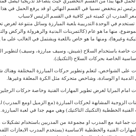
لحمل فيها يبدأ من القسم التحضيري حيث يتصاعد تدريجيا ليصل قمت
رئيس ثم ينخفض نسبيا في القسم النهائي او قد يرفع الحمل في هذا
عر المدرب ان كميته غير كافية في القسم الرئيس لاسباب
 تستخدم في الوحدة التدريبية بلعبة المبارزة وسائل متنوعة لغرض ت
موضوع، منها ما هو عام (كالتمرينات البدنية والرهرولة والركض والت
يكية وغيرها)، ومنها ما هو خاص باللعبة ويشتمل في الغالب على ما ي
نات خاصة باستخدام السلاح (شيش، وسيف مبارزة، وسيف) لتطوير ال
اساسية الخاصة بحركات السلاح (التكنيك).
نات على الشواخص، لتعلم وتطوير حركات المبارزة المختلفة وهناك
ل الدمية او الوسادة، وشاخص متحركة مثل الكرة المعلقة وغيرها.
رينات الزوجية المشابهة لحركات المبارزة (مع الزميل اومع المدرب) ل
الفنية الخططية (التكنيك التاكتيك) وهي مهم جدا في لعبة المبارزة.
نات جماعية مع المدرب او مجموعة من المدربين باستخدام تشكيلات 
لمهارات الفنية والخططية الاساسية (يستخدم المدرب الايعازات اللفظ