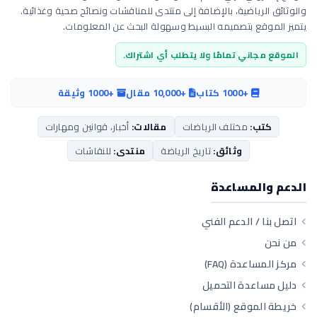
والوثائق الرياضية، بالإضافة إلى منتدى للمناقشات ونصائح صحية وغذائية.
يتميز الموقع بتصميمه البسيط وسهولة البحث عن المعلومات.
الموقع مجاني تمامًا ولا يتطلب أي اشتراك.
+1000 كتاب
+10,000 مقال
+1000 وثيقة
كتب:
مختلف الرياضات
مقالات:
أخبار، قوانين ومهارات
وثائق:
تاريخ الرياضة
منتدى:
للنقاشات
الدعم والمساعدة
اتصل بنا / الدعم الفني
من نحن
مركز المساعدة (FAQ)
دليل مساعدة التحميل
خريطة الموقع (الأقسام)