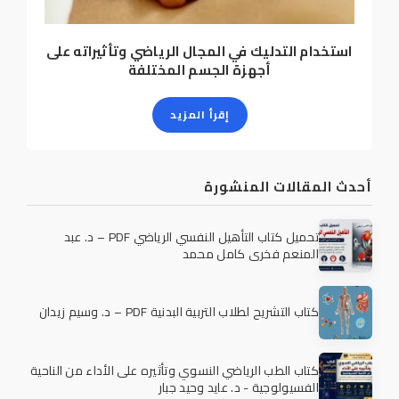
استخدام التدليك في المجال الرياضي وتأثيراته على
أجهزة الجسم المختلفة
إقرأ المزيد
أحدث المقالات المنشورة
تحميل كتاب التأهيل النفسي الرياضي PDF – د. عبد
المنعم فخري كامل محمد
كتاب التشريح لطلاب التربية البدنية PDF – د. وسيم زيدان
كتاب الطب الرياضي النسوي وتأثيره على الأداء من الناحية
الفسيولوجية - د. عايد وحيد جبار