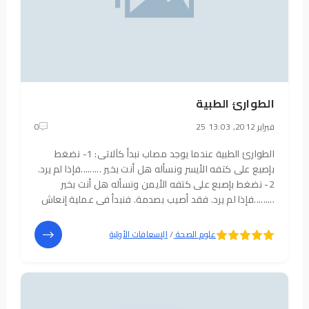
الطوارئ الطبية
25 فبراير 2012, 13:03
0
الطوارئ الطبية عندما يوجد مصاب نبدأ كآلاتى: 1- نضغط
بإصبع على كتفه الأيسر ونسأله هل أنت بخير .........فإذا لم يرد.
2- نضغط بإصبع على كتفه الأيمن ونسأله هل أنت بخير
.........فإذا لم يرد. فقد أصيب بصدمة. فنبدأ فى عملية إنعاش
القلب
الرئوى 1- نجلس على ركبتينا على يمين المصاب . 2-
نضع اليد اليسرى على
5
4
علوم الصحة
/
الإسعافات الأولية