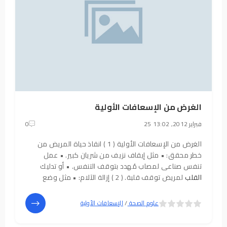
الغرض من الإسعافات الأولية
25 فبراير 2012, 13:02
0
الغرض من الإسعافات الأولية ( 1 ) انقاذ حياة المريض من
خطر محقق: • مثل إيقاف نزيف من شريان كبير. • عمل
تنفس صناعى لمصاب مُهدد بتوقف التنفس. • أو تدليك
القلب
لمريض توقف قلبة. ( 2 ) إزالة الآلام: • مثل وضع
جبيرة لمصاب بكسر أو خلع مع إعطاء مسكن. • علاج المغص
المعوى والكلوى ..... • رباط ضاغط لجزع
5
4
علوم الصحة
/
الإسعافات الأولية