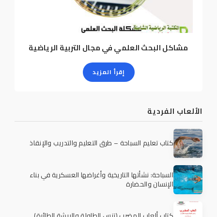
مشاكل البحث العلمي في مجال التربية الرياضية
إقرأ المزيد
الألعاب الفردية
كتاب تعليم السباحة – طرق التعليم والتدريب والإنقاذ
السباحة: نشأتها التاريخية وأغراضها العسكرية في بناء
الإنسان والحضارة
كتاب ألعاب المضرب (تنس الطاولة والريشة الطائرة)