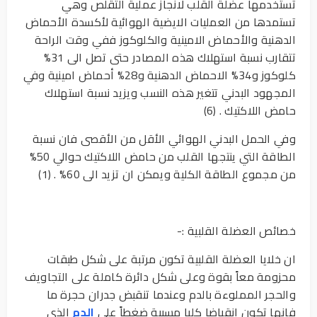
تستخدمها عضلة القلب لانجاز عملية التقلص وهي
تستمدها من العمليات الايضية الهوائية لأكسدة الأحماض
الدهنية والأحماض الامينية والكلوكوز ففي وقت الراحة
تتقارب نسبة استهلاك هذه المصادر حتى تصل الى 31%
كلوكوز و34% الاحماض الدهنية و28% أحماض امينية وفي
المجهود البدني تتغير هذه النسب ويزيد نسبة استهلاك
حامض اللاكتيك . (6)
وفي الحمل البدني الهوائي الأقل من الأقصى فان نسبة
الطاقة التي ينتجها القلب من حامض اللاكتيك حوالي 50%
من مجموع الطاقة الكلية ويمكن ان تزيد الى 60% . (1)
خصائص العضلة القلبية :-
ان خلايا العضلة القلبية تكون مرتبة على شكل طبقات
محزومة معاً بقوة وعلى شكل دائرة كاملة على التجاويف
والحجر المملوءة بالدم وعندما تنقبض جدران حجرة ما
فإنها تكون انقباضا كليا مسببة ضغطاً على
الدم
الذي