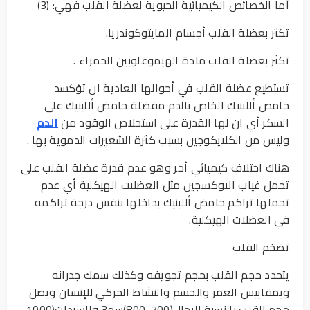
أما الخصائص الكيميائية الحيوية لعضلة القلب فهي: (3)
تكثر بعضلة القلب أجسام المايتوكوندريا.
تكثر بعضلة القلب مادة الهيموغلوبين الحمراء .
تستطيع عضلة القلب في أحوالها العادية ان تؤكسد
حامض أللبنيك الخاص بالدم مفضلة حامض أللبنيك على
السكر أي ان لها القدرة على استخلاص الوقود من
الدم
وليس من الكلايكوجين بسبب كثرة الشعيرات الدموية بها .
هناك اختلاف كيميائي أخر وهو عدم قدرة عضلة القلب على
تحمل غياب الاوكسجين مثل العضلات الهيكلية أي عدم
تحملها تراكم حامض أللبنيك بداخلها بنفس درجة تراكمه
في العضلات الهيكلية.
تضخم القلب
يتحدد حجم القلب بحجم تجويفه وكذلك سمك جدرانه
وبمقاييس العمر والجسم والنشاط الحركي للإنسان ويصل
حجم القلب بالنسبة للرجال(700-800)سم3 وللسيدات(1000-