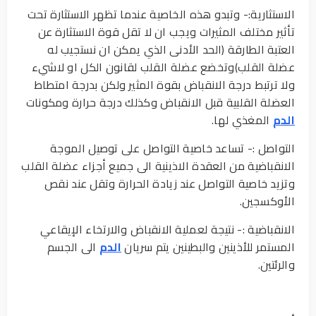
الاستثارية:- وتبدو هذه الخاصية عندما تظهر الاستثارة تحت
تأثير مختلف المثيرات ويجب ان لا تقل قوة الاستثارة عن
العتبة الطارقة (الحد الأدنى الذي يمكن ان نستجيب له
عضلة القلب)وتخضع عضلة القلب لقانون الكل او لاشيء
ولا ترتبط درجة الانقباض بقوة المثير ولكن بدرجة امتطاط
العضلة القلبية قبل الانقباض وكذلك درجة حرارة ومكونات
الدم
المغذي لها.
التواصل :- تساعد خاصية التواصل على توصيل الموجة
الانقباضية من العقدة الاذينية الى جميع أجزاء عضلة القلب
وتزيد خاصية التواصل عند زيادة الحرارة وتقل عند نقص
الأوكسجين.
الانقباضية :- نتيجة لعملية الانقباض والارتخاء الإيقاعي
المستمر للأذينين والبطينين يتم سريان
الدم
الى الجسم
والرئتين.