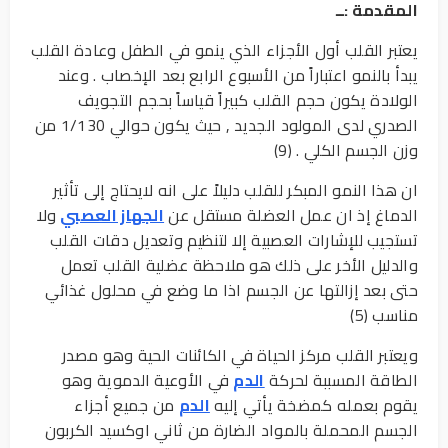
المقدمة :ــ
يعتبر القلب أول الأجزاء الذي ينمو في الطفل وعادة القلب
يبدأ بالنمو اعتباراً من الأسبوع الرابع بعد الإخصاب . وعند
الولادة يكون حجم القلب كبيراً قياساً بحجم التجويف
الصدري لدى المولود الجديد , حيث يكون حوالي 1/130 من
وزن الجسم الكلي . (9)
ان هذا النمو المبكر للقلب دليلاً على انه لايحتاج إلى تأثير
الدماغ إذ ان عمل العضلة مستقل عن
الجهاز العصبي
ولا
تستجيب للإشارات العصبية إلا لتنظيم وتعديل دقات القلب
والدليل الأخر على ذلك هو ملاحظة عضلية القلب تعمل
حتى بعد إزالتها عن الجسم اذا ما وضع في محلول غذائي
مناسب (5)
ويعتبر القلب مركز الحياة في الكائنات الحية وهو مصدر
الطاقة المسببة لحركة
الدم
في الأوعية الدموية وهو
يقوم بعمله كمضخة يأتي إليه
الدم
من جميع أجزاء
الجسم المحملة بالمواد الضارة من ثاني اوكسيد الكربون