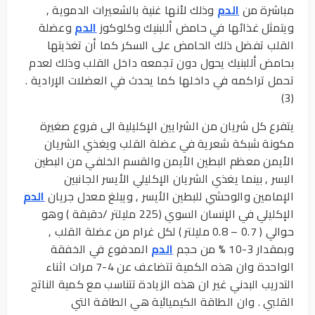
مباشرة من
الدم
وذلك لأنها غنية بالشعيرات الدموية ,
ويتمثل غذائها في حامض أللبنيك وكلوكوز
الدم
وعضلة
القلب تفضل ذلك الحامض على السكر كما أن تغذيتها
بحامض أللبنيك يحول دون تجمعه داخل القلب وذلك لعدم
تحمل تراكمه في داخلها كما يحدث في العضلات الإرادية .
(3)
يتفرع كل شريان من الشرايين الإكليلية الى فروع صغيرة
مكونة شبكة شعرية في عضلة القلب ويغذي الشريان
الأيمن معظم البطين الأيمن والقسم الخلفي من البطين
اليسر , بينما يغذي الشريان الإكليلي الأيسر الجانبين
الإمامين والوحشي للبطين الأيسر , ويبلغ معدل جريان
الدم
الإكليلي في الإنسان السوي (225 مليلتر /دقيقة ) وهو
حوالي ( 0.7 – 0.8 مليلتر ) لكل غرام من عضلة القلب ,
وبمقدار 3-10 % من حجم
الدم
المدفوع في الخفقة
الواحدة وان هذه الكمية تتضاعف عن 4-7 مرات اثناء
التدريب البدني غير ان هذه الزيادة تتناسب مع كمية الناتج
القلبي . وان الطاقة الكيميائية هي الطاقة التي