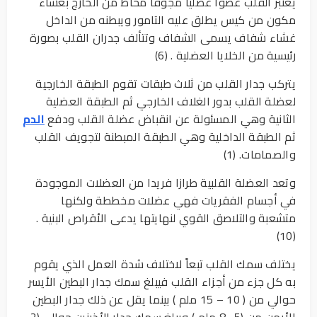
يعتبر القلب عضواً عضلياً مجوفاً محاط من الخارج بغشاء
مكون من كيس يطلق عليه التامور ويبطنه من الداخل
غشاء شفاف يسمى الشفاف وتتألف جدران القلب بصورة
رئيسية من الخلايا العضلية . (6)
يتركب جدار القلب من ثلاث طبقات تقوم الطبقة الخارجية
لعضلة القلب بدور الغلاف الخارجي ثم الطبقة العضلية
الثانية وهي المسئولة عن انقباض عضلة القلب ودفع
الدم
ثم الطبقة الداخلية وهي الطبقة المبطنة لتجويف القلب
والصمامات. (1)
وتعد العضلة القلبية طرازا فريدا من العضلات الموجودة
في أجسام الفقريات فهي عضلات مخططة ولكنها
متشعبة والتلاصق القوي لنهايتها يدعى الأقراص البنية .
(10)
يختلف سمك القلب تبعاً لاختلاف شدة العمل الذي يقوم
به كل جزء من أجزاء القلب فيبلغ سمك جدار البطين الأيسر
حوالي من ( 10 – 15 ملم ) بينما يقل عن ذلك جدار البطين
الأيمن من (5- 8 ملم ) ويبلغ سمك جدار الأذينين حوالي (2