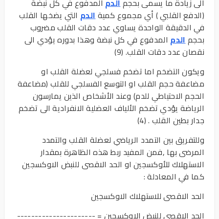
الى زيادة ما يسمى بحجم
الدم
المدفوع في كل نبضة
(الدفع القلبي ) أي مجموع كمية
الدم
التي يضخها القلب
في الدقيقة الواحدة يساوي عدد دقات القلب مضروب
بحجم
الدم
المدفوع في كل نبضة وهذا بدوره يؤدي الى
نقصان عدد دقات القلب. (9)
ويكون التضخم اما تضخم فسلجي لعضلة القلب او
مضاعفة حجم القلب او التوسع الفسلجي للقلب (مضاعفة
الحجم الاحتياطي للدم) وعند الأشخاص الذين يمارسون
الرياضة يؤدي تضخم الألياف العضلية الانفرادية الى تضخم
جدار بطين القلب . (4)
وللتفريق بين التمدد الرياضي لعضلة القلب والتمدد
المرضى بها ,فمن المفيد ربط هذه الظاهرة بمقدار
الاستهلاك للأوكسجين او الحد الاقصى للنبض الاوكسجين
كما في المعادلة :
الحد الاقصى للاستهلاك الاوكسجين
الحد الاقصى للنبض الاوكسجين = ----------------------