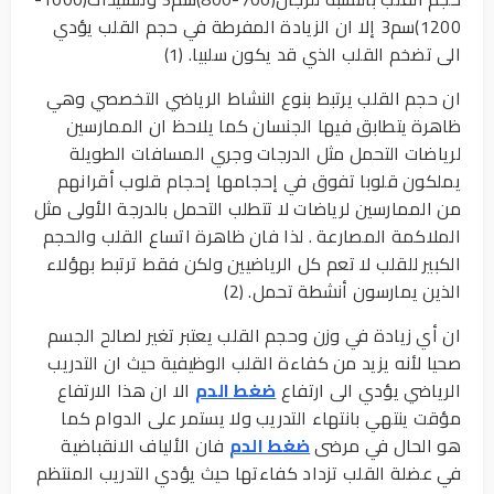
1200)سم3 إلا ان الزيادة المفرطة في حجم القلب يؤدي
الى تضخم القلب الذي قد يكون سلبيا. (1)
ان حجم القلب يرتبط بنوع النشاط الرياضي التخصصي وهي
ظاهرة يتطابق فيها الجنسان كما يلاحظ ان الممارسين
لرياضات التحمل مثل الدرجات وجري المسافات الطويلة
يملكون قلوبا تفوق في إحجامها إحجام قلوب أقرانهم
من الممارسين لرياضات لا تتطلب التحمل بالدرجة الأولى مثل
الملاكمة المصارعة . لذا فان ظاهرة اتساع القلب والحجم
الكبير للقلب لا تعم كل الرياضيين ولكن فقط ترتبط بهؤلاء
الذين يمارسون أنشطة تحمل. (2)
ان أي زيادة في وزن وحجم القلب يعتبر تغير لصالح الجسم
صحيا لأنه يزيد من كفاءة القلب الوظيفية حيث ان التدريب
الرياضي يؤدي الى ارتفاع
ضغط الدم
الا ان هذا الارتفاع
مؤقت ينتهي بانتهاء التدريب ولا يستمر على الدوام كما
هو الحال في مرضى
ضغط الدم
فان الألياف الانقباضية
في عضلة القلب تزداد كفاءتها حيث يؤدي التدريب المنتظم