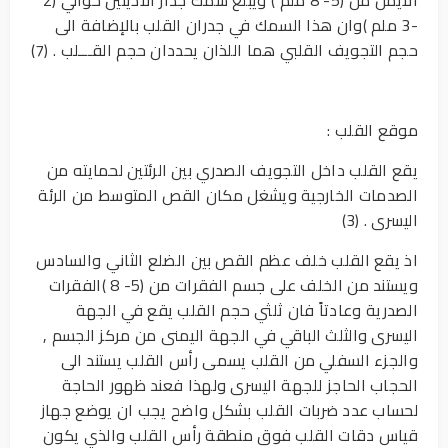
-3 ملم )وان هذا السمك في جدران القلب بالإضافة الى
حجم التجويف القلبي هما اللذان يحددان حجم القـــلب . (7)
موقع القلب :
يقع القلب داخل التجويف الصدري بين الرئتين لحمايته من
الصدمات الخارجية ويشغل مكان القص المتوسط من الرئة
اليسرى . (3)
اذ يقع القلب خلف عظم القص بين الضلع الثاني والسادس
ويستند من الخلف على جسم الفقرات من (5- 8 )الفقرات
الصدرية وعادتاً فان ثلثي حجم القلب يقع في الجهة
اليسرى والثلث الباقي في الجهة اليمنى من مركز الجسم ,
والجزء السفلي من القلب يسمى رأس القلب يستند الى
الحجاب الحاجز للجهة اليسرى ولهذا فعند ظهور الحاجة
لحساب عدد ضربات القلب بشكل واضح يجب ان يوضع جهاز
قياس دقات القلب فوق منطقة رأس القلب والذي يكون