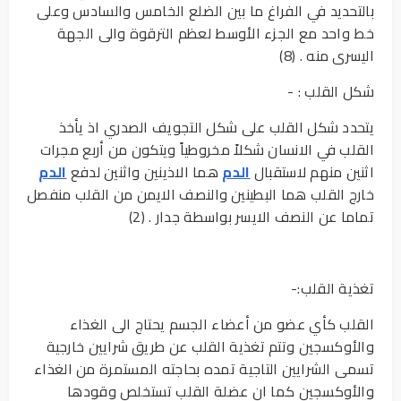
بالتحديد في الفراغ ما بين الضلع الخامس والسادس وعلى
خط واحد مع الجزء الأوسط لعظم الترقوة والى الجهة
اليسرى منه . (8)
شكل القلب : -
يتحدد شكل القلب على شكل التجويف الصدري اذ يأخذ
القلب في الانسان شكلاً مخروطياً ويتكون من أربع مجرات
اثنين منهم لاستقبال
الدم
هما الاذينين واثنين لدفع
الدم
خارج القلب هما البطينين والنصف الايمن من القلب منفصل
تماما عن النصف الايسر بواسطة جدار . (2)
تغذية القلب:-
القلب كأي عضو من أعضاء الجسم يحتاج الى الغذاء
والأوكسجين وتتم تغذية القلب عن طريق شرايين خارجية
تسمى الشرايين التاجية تمده بحاجته المستمرة من الغذاء
والأوكسجين كما ان عضلة القلب تستخلص وقودها