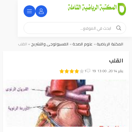
المكتبة الرياضية
»
علوم الصحة
»
الفسيولوجى والتشريح
» القلب
القلب
19 يناير 2014, 13:00
1
2
3
4
5
1