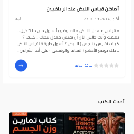
أماكن قياس النبض عند الرياضيين
23 أكتوبر 2014, 10:39
0
:: قيـاس مـعدل النـبض :: المـوضوع أسـهل مـن ما نتـخيل ،،
يمكنك وأنت جالس الآن أن تقيس معدل نبضك ،، كيـف ؟
كيـف نقـيس ( نـجس ) النـبض ؟ أسهل طريقة لقياس النبض
،، ذلك بوضع الأصابع (السبابة والوسطى ) على أحد الشرايين ،،
نضغط على الشريان بالأصابع فنحس بالنبض ،، فنقوم بعد
النبضات التي نحسها خلال دقيقة
5
4
اللياقة البدنية
أحدث الكتب