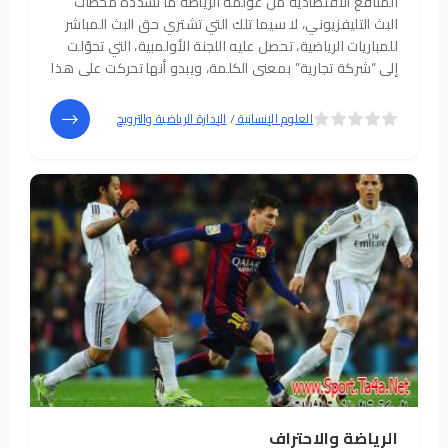
المنافع الاقتصادية من عولمة الرياضة ما تسدّده محطات
البث التليفزيوني، لا سيما تلك التي تشتري حق البث المباشر
للمباريات الرياضية، تحصل عليه اللجنة الأولمبية، التي تحوّلت
إلى “شركة تجارية” بمعنى الكلمة، ويبدو أنها تحركت على هذا
الطريق بروح العصر والعولمة السائدة فيه، فإلى ذلك الحين
كانت العوامل
5
4
العلوم الإنسانية
/
الإدارة الرياضية والترويح
الرياضة والاحتراف