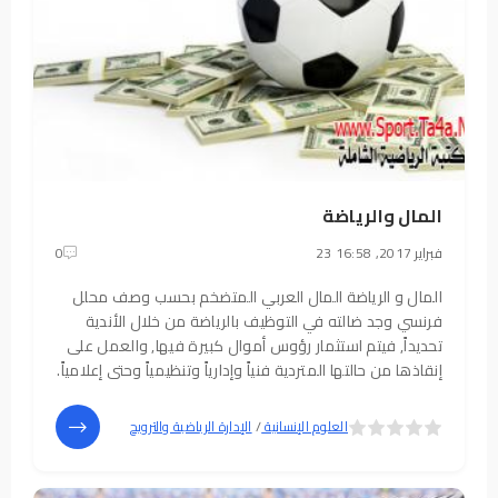
المال والرياضة
23 فبراير 2017, 16:58
0
المال و الرياضة المال العربي المتضخم بحسب وصف محلل
فرنسي وجد ضالته في التوظيف بالرياضة من خلال الأندية
تحديداً, فيتم استثمار رؤوس أموال كبيرة فيها, والعمل على
إنقاذها من حالتها المتردية فنياً وإدارياً وتنظيمياً وحتى إعلامياً.
هذا التوجه التمويلي العربي استفاد من التجربة الروسية التي
غامرت ثم نجحت
5
4
العلوم الإنسانية
/
الإدارة الرياضية والترويح