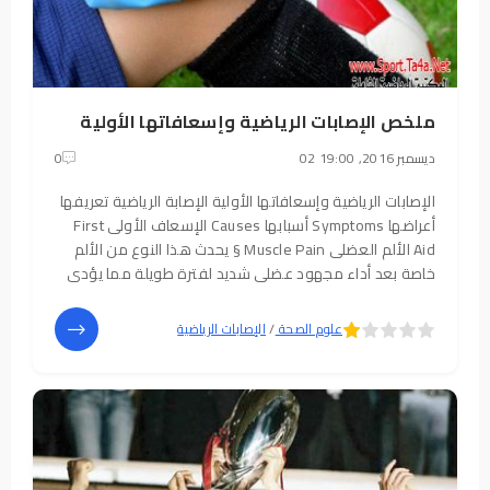
ملخص الإصابات الرياضية وإسعافاتها الأولية
02 ديسمبر 2016, 19:00
0
الإصابات الرياضية وإسعافاتها الأولية الإصابة الرياضية تعريفها
أعراضها Symptoms أسبابها Causes الإسعاف الأولى First
Aid الألم العضلى Muscle Pain § يحدث هذا النوع من الألم
خاصة بعد أداء مجهود عضلى شديد لفترة طويلة مما يؤدى
إلى شعور اللاعب أو المصاب بألم فى العضلات بعد المجهود
مباشرة أو بعد عدة ساعات
5
4
علوم الصحة
/
الإصابات الرياضية