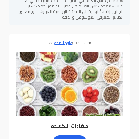
📘 معجم كأس العالم في قطر – د. أحمد كسار الجنابي يُعَدّ
كتاب «معجم كأس العالم في قطر» للدكتور أحمد كسار
الجنابي إضافةً نوعية إلى المكتبة الرياضية العربية، إذ يجمع بين
الطابع المعرفي الموسوعي والدقة
08.11.2010
علوم الصحة
0
مضادات الاكسده