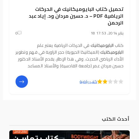
تحميل كتاب البايوميكانيك في الحركات
الرياضية PDF – د. حسين مردان ود. إياد عبد
الرحمن
18 يناير 2014, 17:53
0
كتاب
البايوميكانيك
في الحركات الرياضية يعتبر علم
البايوميكانيك
(الميكانيكا الحيوية) حجر الزاوية في فهم وتطوير
الأداء الرياضي الحديث. وفي هذا الإطار، يقدم الأستاذ الدكتور
حسين مردان عمر (جامعة القادسية) والأستاذ المساعد
الدكتور إياد عبد الرحمن (جامعة المثنى) كتابهما المتميز
"
البايوميكانيك
في
5
4
كتب رياضية
أحدث الكتب