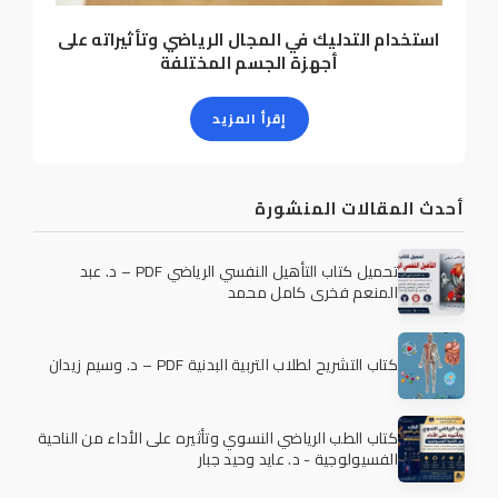
استخدام التدليك في المجال الرياضي وتأثيراته على
أجهزة الجسم المختلفة
إقرأ المزيد
أحدث المقالات المنشورة
تحميل كتاب التأهيل النفسي الرياضي PDF – د. عبد
المنعم فخري كامل محمد
كتاب التشريح لطلاب التربية البدنية PDF – د. وسيم زيدان
كتاب الطب الرياضي النسوي وتأثيره على الأداء من الناحية
الفسيولوجية - د. عايد وحيد جبار