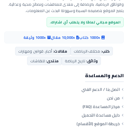
والوثائق الرياضية، بالإضافة إلى منتدى للمناقشات ونصائح صحية وغذائية.
يتميز الموقع بتصميمه البسيط وسهولة البحث عن المعلومات.
الموقع مجاني تمامًا ولا يتطلب أي اشتراك.
+1000 كتاب
+10,000 مقال
+1000 وثيقة
كتب:
مختلف الرياضات
مقالات:
أخبار، قوانين ومهارات
وثائق:
تاريخ الرياضة
منتدى:
للنقاشات
الدعم والمساعدة
اتصل بنا / الدعم الفني
من نحن
مركز المساعدة (FAQ)
دليل مساعدة التحميل
خريطة الموقع (الأقسام)