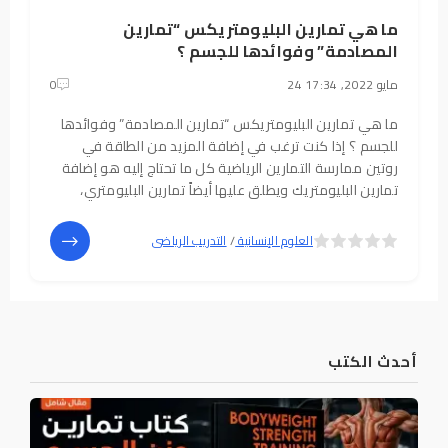
ما هي تمارين البليومتريكس “تمارين
المصادمة” وفوائدها للجسم ؟
24 مايو 2022, 17:34
0
ما هي تمارين البليومتريكس “تمارين المصادمة” وفوائدها
للجسم ؟ إذا كنت ترغب في إضافة المزيد من الطاقة في
روتين ممارسة التمارين الرياضية كل ما تحتاج إليه هو إضافة
تمارين البليومتريك ويطلق عليها أيضاً تمارين البليومتري،
البليومتريكس، تمارين المصادمة، وذلك لأنها تتكون من
حركات سريعة وقوية. تعمل هذه
5
4
العلوم الإنسانية
/
التدريب الرياضى
أحدث الكتب