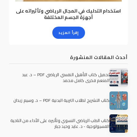
استخدام التدليك في المجال الرياضي وتأثيراته على
أجهزة الجسم المختلفة
إقرأ المزيد
أحدث المقالات المنشورة
تحميل كتاب التأهيل النفسي الرياضي PDF – د. عبد
المنعم فخري كامل محمد
كتاب التشريح لطلاب التربية البدنية PDF – د. وسيم زيدان
كتاب الطب الرياضي النسوي وتأثيره على الأداء من الناحية
الفسيولوجية - د. عايد وحيد جبار