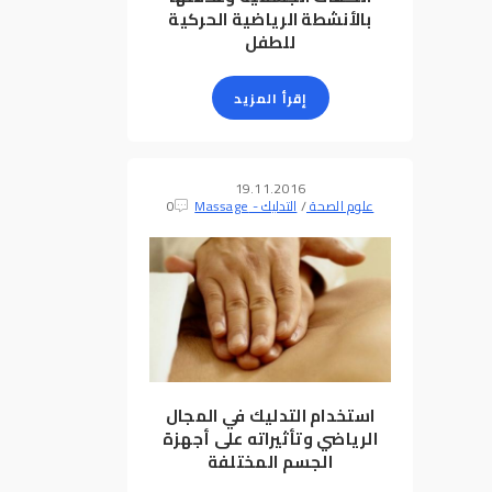
بالأنشطة الرياضية الحركية
للطفل
إقرأ المزيد
19.11.2016
علوم الصحة
/
التدليك - Massage
0
استخدام التدليك في المجال
الرياضي وتأثيراته على أجهزة
الجسم المختلفة