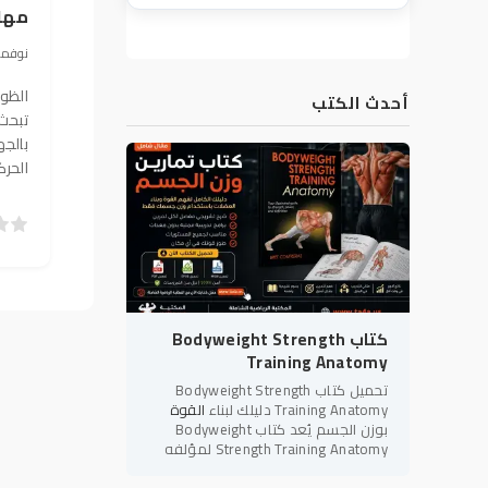
مهار
12 نوفمبر 2019, 
الظوا
أحدث الكتب
تبحث
بالجه
الحر
5
4
3
2
1
0
كتاب Bodyweight Strength
Training Anatomy
تحميل كتاب Bodyweight Strength
Training Anatomy دليلك لبناء
القوة
بوزن الجسم يُعد كتاب Bodyweight
Strength Training Anatomy لمؤلفه
بريت كونتريرز (Bret Contreras) أحد أبرز