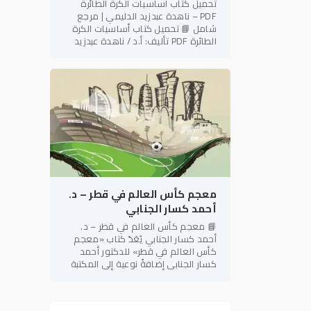
تحميل كتاب أساسيات الكرة الطائرة
PDF – ناهدة عبدزيد الدليمي | مرجع
شامل 📘 تحميل كتاب أساسيات الكرة
الطائرة PDF تأليف: أ.د / ناهدة عبدزيد
الدليمي رئيس نادي فتاة بابل الرياضي –
العراق في إطار دعم
معجم كأس العالم في قطر – د.
أحمد كسار الجنابي
📘 معجم كأس العالم في قطر – د.
أحمد كسار الجنابي يُعَدّ كتاب «معجم
كأس العالم في قطر» للدكتور أحمد
كسار الجنابي إضافةً نوعية إلى المكتبة
الرياضية العربية، إذ يجمع بين الطابع
المعرفي الموسوعي والدقة