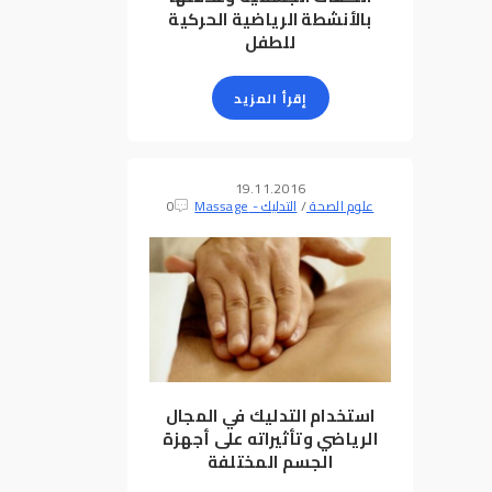
بالأنشطة الرياضية الحركية
للطفل
إقرأ المزيد
19.11.2016
علوم الصحة
/
التدليك - Massage
0
استخدام التدليك في المجال
الرياضي وتأثيراته على أجهزة
الجسم المختلفة