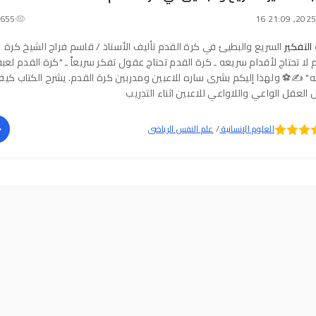
655
التفكير
السريع والبطيئ في كرة القدم تأليف الأستاذ / قاسم فراج الشيخ كرة
 لا تحتاج لأقدام سريعه ـ كرة القدم تحتاج عقول تفكر سريعاً ـ "كرة القدم لعبه
" ✍️⚽ ولهذا إليكم بشرى ساره للاعبين ومدربين كرة القدم. يشرح الكتاب كي
العقل الواعي واللاواعي للاعبين اثناء التدريب
العلوم الإنسانية
/
علم النفس الرياضى