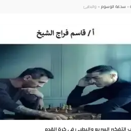
»
سحابة الوسوم
» والبطيئ
 التفكير السريع والبطيئ في كرة القدم