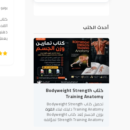
16 يونيو 2025, 21:09
كتاب
القدم
أحدث الكتب
ذهنيه
يعمل 
5
4
3
2
1
100
كتاب Bodyweight Strength
Training Anatomy
تحميل كتاب Bodyweight Strength
Training Anatomy دليلك لبناء
القوة
بوزن الجسم يُعد كتاب Bodyweight
Strength Training Anatomy لمؤلفه
بريت كونتريرز (Bret Contreras) أحد أبرز