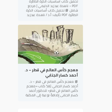
تحميل كتاب أساسيات الكرة الطائرة
PDF – ناهدة عبدزيد الدليمي | مرجع
شامل 📘 تحميل كتاب أساسيات الكرة
الطائرة PDF تأليف: أ.د / ناهدة عبدزيد
الدليمي رئيس نادي فتاة بابل الرياضي –
العراق في إطار دعم
معجم كأس العالم في قطر – د.
أحمد كسار الجنابي
📘 معجم كأس العالم في قطر – د.
أحمد كسار الجنابي يُعَدّ كتاب «معجم
كأس العالم في قطر» للدكتور أحمد
كسار الجنابي إضافةً نوعية إلى المكتبة
الرياضية العربية، إذ يجمع بين الطابع
المعرفي الموسوعي والدقة