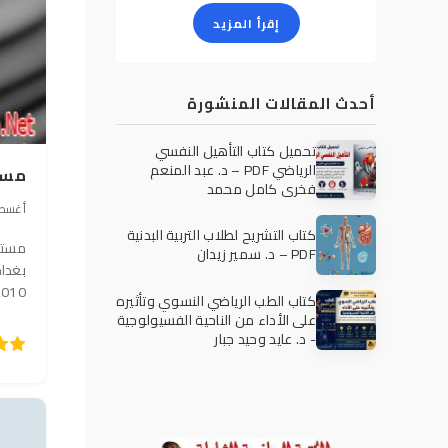
إقرأ المزيد
أحدث المقالات المنشورة
تحميل كتاب التأهيل النفسي
الرياضي PDF – د. عبد المنعم
مستخ
فخري كامل محمد
16 أغسطس 017
كتاب التشريح لطلاب التربية البدنية
مستخل
PDF – د. سمير زيدان
0 2009 2008
كتاب الطب الرياضي النسوي وتأثيره
على الأداء من الناحية الفسيولوجية
- د. عايد وحيد جبار
5
4
3
2
1
100