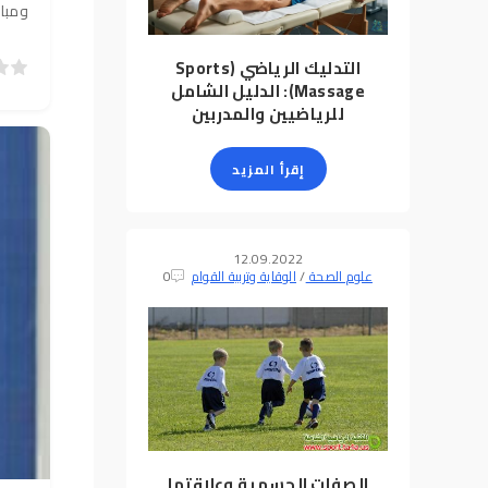
ومبادئ ال
التدليك الرياضي (Sports
5
4
3
2
1
40
Massage): الدليل الشامل
للرياضيين والمدربين
إقرأ المزيد
12.09.2022
علوم الصحة
/
الوقاية وتربية القوام
0
الصفات الجسمية وعلاقتها