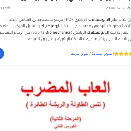
917
ل كتاب علم
البايوميكانيك
الرياضي PDF | مرجع جامعة ديالى الشامل تأليف :
اذة الدكتورة/ فردوس مجيد أمين أستاذ
البايوميكانيك
والتحليل الحركي - جامع
 تعتبر دراسة
البايوميكانيك
الرياضي (Sports
Biomechanics
) من الركائز الأساسي
ر الأداء البدني وفهم طبيعة الحركة البشرية. ومن بين المراجع
العلوم الإنسانية
/
علوم الحركة