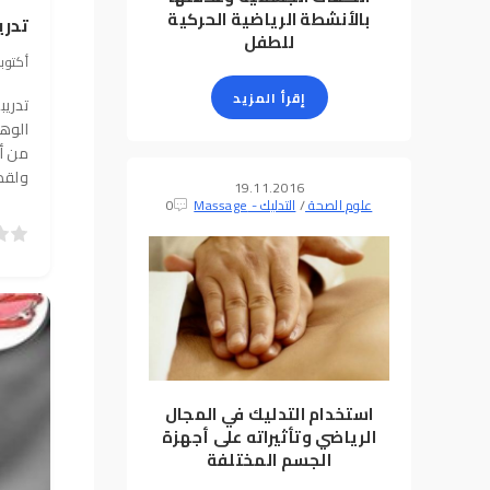
بالأنشطة الرياضية الحركية
تدري
للطفل
29 أكتوبر 2023, 49
إقرأ المزيد
تدريب
الوها
من أ
ولقد
19.11.2016
علوم الصحة
/
التدليك - Massage
0
5
4
3
2
1
0
استخدام التدليك في المجال
الرياضي وتأثيراته على أجهزة
الجسم المختلفة