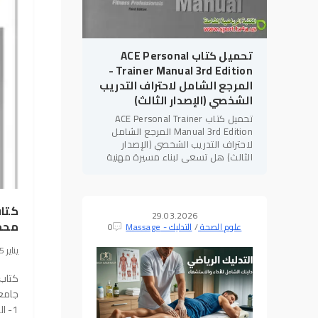
تحميل كتاب ACE Personal
Trainer Manual 3rd Edition -
المرجع الشامل لاحتراف التدريب
الشخصي (الإصدار الثالث)
تحميل كتاب ACE Personal Trainer
Manual 3rd Edition المرجع الشامل
لاحتراف التدريب الشخصي (الإصدار
الثالث) هل تسعى لبناء مسيرة مهنية
قوية في مجال
اللياقة البدنية
؟ هل
تهدف للحصول على الاعتمادات الدولية
كتاب
29.03.2026
محمو
علوم الصحة
/
التدليك - Massage
0
21 يناير 2025, 18:31
كتاب 
جامعة