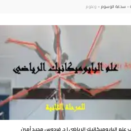
»
سحابة الوسوم
» وعلوم
 علم البايوميكانيك الرياضي | د. فردوس مجيد أمين