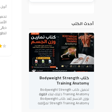
29 أبريل 2026, 00:34
تحمي
الأست
أحدث الكتب
ديالى
لتطوي
5
4
3
2
1
80
كتاب Bodyweight Strength
Training Anatomy
تحميل كتاب Bodyweight Strength
Training Anatomy دليلك لبناء
القوة
بوزن الجسم يُعد كتاب Bodyweight
Strength Training Anatomy لمؤلفه
بريت كونتريرز (Bret Contreras) أحد أبرز