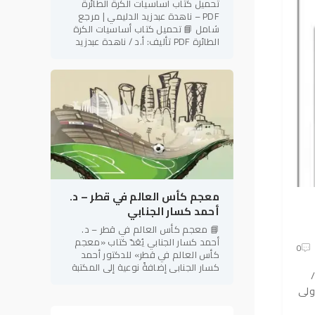
تحميل كتاب أساسيات الكرة الطائرة
PDF – ناهدة عبدزيد الدليمي | مرجع
شامل 📘 تحميل كتاب أساسيات الكرة
الطائرة PDF تأليف: أ.د / ناهدة عبدزيد
الدليمي رئيس نادي فتاة بابل الرياضي –
العراق في إطار دعم
معجم كأس العالم في قطر – د.
أحمد كسار الجنابي
📘 معجم كأس العالم في قطر – د.
أحمد كسار الجنابي يُعَدّ كتاب «معجم
0
كأس العالم في قطر» للدكتور أحمد
كسار الجنابي إضافةً نوعية إلى المكتبة
/
الرياضية العربية، إذ يجمع بين الطابع
ولى
المعرفي الموسوعي والدقة