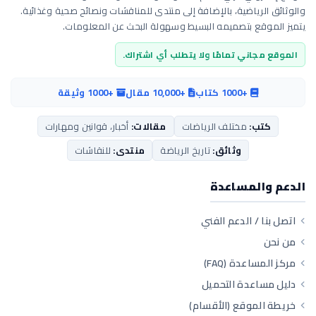
والوثائق الرياضية، بالإضافة إلى منتدى للمناقشات ونصائح صحية وغذائية.
يتميز الموقع بتصميمه البسيط وسهولة البحث عن المعلومات.
الموقع مجاني تمامًا ولا يتطلب أي اشتراك.
+1000 كتاب
+10,000 مقال
+1000 وثيقة
كتب:
مختلف الرياضات
مقالات:
أخبار، قوانين ومهارات
وثائق:
تاريخ الرياضة
منتدى:
للنقاشات
الدعم والمساعدة
اتصل بنا / الدعم الفني
من نحن
مركز المساعدة (FAQ)
دليل مساعدة التحميل
خريطة الموقع (الأقسام)