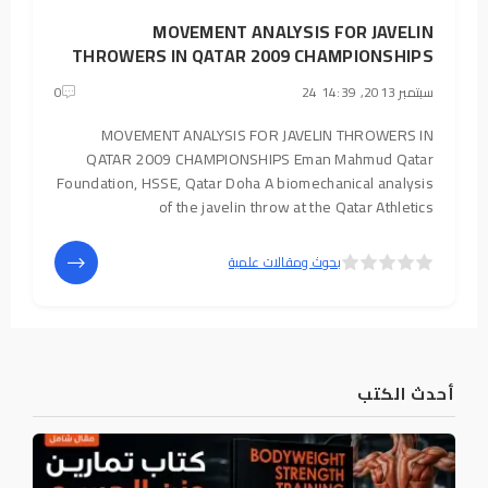
MOVEMENT ANALYSIS FOR JAVELIN
THROWERS IN QATAR 2009 CHAMPIONSHIPS
24 سبتمبر 2013, 14:39
0
MOVEMENT ANALYSIS FOR JAVELIN THROWERS IN
QATAR 2009 CHAMPIONSHIPS Eman Mahmud Qatar
Foundation, HSSE, Qatar Doha A biomechanical analysis
of the javelin throw at the Qatar Athletics
Championships in Doha with comparison to
international throwers was carried out by the Qatar
5
4
بحوث ومقالات علمية
Olympic Committee in
أحدث الكتب