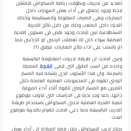
للعديد من تدريبات وبطولات رياضة الاسكواش للناشئين
لاحظ وجود إخفاق فى أداء بعض المهارات داخل
المباريات وهى الضربات المقتولة والمستقيمة وكذلك
التحرك داخل الملعب وذلك من خلال نتائج التجربة
الاستطلاعية تبين للباحث وجود نقص فى مستوى القدرة
العضلية سواء كان لك لعضلات الرجلين او الذراعين مما
اثر بالسلب على اداء نتائج المباريات. مرفق (1)
ويرى الباحث ان طريقة تدريبات المقاومة الباليستية
واحده من انسب الطرق التى تنمى
القوة
المميزة
بالسرعة، وان هذا الأسلوب الذي يتشابه فيه المسار
الزمني للقوة فى المجموعات العضلية العاملة خلال
التمرين مع المسار الزمني للقوة أثناء أداء المهارة
ذاتها، كما وجد ندرة فى الدراسات التى تناولت موضوع
تنمية القدرة العضلية لاعبي الاسكواش باستخدام طريقة
التدريب الباليستية مما دعي الباحث للقيام بالتجربة موضوع
البحث
يحتاج لاعب الاسكواش خلال فترة المباراة إلى أداء بعض