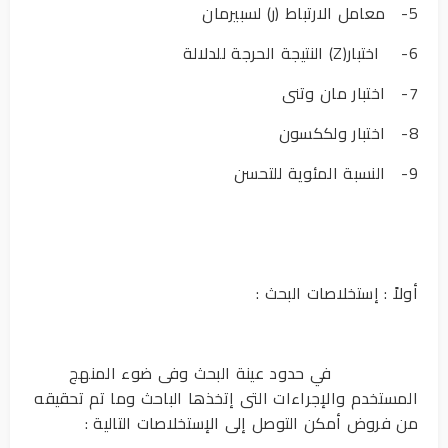
5- معامل الارتباط (ر) لسبيرمان
6- اختبار(Z) النتيجة الحرجة للدلالة
7- اختبار مان وتنى
8- اختبار ولككسون
9- النسبة المئوية للتحسن
أولاً : إستخلاصات البحث :
في حدود عينة البحث وفى ضوء المنهج
المستخدم والإجراءات التى إتخذها الباحث وما تم تحقيقه
من فروض أمكن التوصل إلى الإستخلاصات التالية :