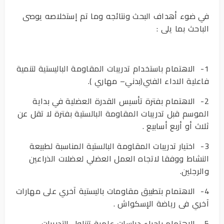
في ضوء أهداف البحث ونتائجه وما تم إستخلاصه يوصى
الباحث بما يلى :
1- الاهتمام باستخدام تدريبات المقاومة الباليستية لتنمية
فاعلية الاداء الفني(بدني– مهاري ).
2- الاهتمام بفترة تأسيس القدرة العضلية في بداية
الموسم قبل تدريبات المقاومة البالستية بفترة لا تقل عن
ثلاث أو أربع أسابيع .
3- اختيار تدريبات المقاومة البالستية المناسبة لطبيعة
النشاط ووفقا لاتجاه العمل العضلي لعضلات الذراعين
والرجلين.
4- الاهتمام بتطبيق مقاومات باليستية آخري على مهارات
آخري فى رياضة الإسكواش .
5- الإهتمام بإجراء دراسات علمية تتناول التدريبات