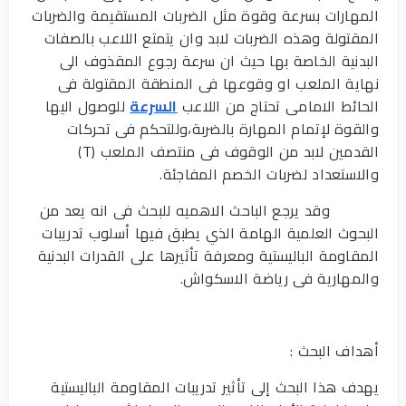
المهارات بسرعة وقوة مثل الضربات المستقيمة والضربات
المقتولة وهذه الضربات لابد وان يتمتع اللاعب بالصفات
البدنية الخاصة بها حيث ان سرعة رجوع المقذوف الى
نهاية الملعب او وقوعها فى المنطقة المقتولة فى
الحائط الامامى تحتاج من اللاعب
السرعة
للوصول اليها
والقوة لإتمام المهارة بالضربة،وللتحكم فى تحركات
القدمين لابد من الوقوف فى منتصف الملعب (T)
والاستعداد لضربات الخصم المفاجئة.
وقد يرجع الباحث الاهميه للبحث فى انه يعد من
البحوث العلمية الهامة الذي يطبق فيها أسلوب تدريبات
المقاومة الباليستية ومعرفة تأثيرها على القدرات البدنية
والمهارية فى رياضة الاسكواش.
أهداف البحث :
يهدف هذا البحث إلى تأثير تدريبات المقاومة الباليستية