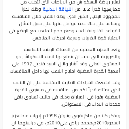
تعتبر رياضة الاسكواش من الرياضات التى تتطلب من
ممارسيها قدراً عاليا من
اللياقة البدنية
وذلك نظراً
للمجهود البدنى الكبير الذى يبذله اللاعب خلال المنافسة
ويساعد على ذلك عدة عوامل منها على سبيل المثال
القواعد القانونية للعب وصغر حجم الملعب مع الوضع فى
الاعتبار قوة الضربات وسرعة تحركات المنافس.
وتعد القدرة العضلية من الصفات البدنية الاساسية
والضرورية التى يجب ان يتمتع بها لاعب الاسكواش ذو
المستوى العالى وقد أشار وائـل السيد قنديل 1997 على
أهمية القدرة العضلية احتياج اللاعب لها داخل المنافسات.
وقد اجتمعت القراءات النظرية المختلفة على ان اللاعب
الذى يمتلك قدراً اكبر من منافسه فى مستوى القدرة
العضلية يفوز فى المباراة وذلك فى حالات تساوى باقى
محددات الاداء فى الاسكواش.
ويذكر كلاً من ماكإيفوى ونيوتن 1998م،إيهاب عبدالعزيز
الغندور2010م،محمد رياض على2010م، فى دراستهما ان