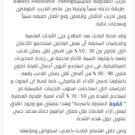
تدريب المقاومة الباليستيةBallistic Resistance Training
طريقة حديثه نسبياً وترتبط بين عناصر التدريب البلومترى
وبين تدريب الاثقال وتتضمن رفع اثقال خفيفه نسبياً
وبسرعات عاليه.
وقد لاحظ الباحث بعد الاطلاع على الأبحاث العلمية
والدراسات السابقة أن بعض الباحثين استخدمو الأحمال
التى تتراوح بين 30 : 50 % من اقصى ثقل يمكن للاعب
رفعه باعتبارها النسبة الأكثر فاعلية فى زيادة المخرجات
الميكانيكية، فى حين استخدم آخرون أحمال ثقيلة تتراوح
مابين 80 : 90 % من أقصى ثقل يمكن اللاعب رفعه
باعتبارها تحسن الأداء الديناميكي، كما لاحظ ان البحوث و
الدراسات التى استخدمت اسلوب التدريبات الباليستية لم
تستخدم الشدة من 50 : 70 % أثناء تنمية القدرة العضلية
"
القوة
المميزة بالسرعة" وهذا يتمشى مع وجود اتفاق
لبعض آراء العلماء مثل مفتى ابراهيم حماد،محمد حسن
علاوى حول هذه الشدة.
ومن خلال اهتمام الباحث كمدرب اسكواش ومتابعته