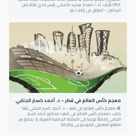
PDF تأليف: أ.د / ناهدة عبدزيد الدليمي رئيس نادي فتاة بابل
الرياضي – العراق في إطار دعم
معجم كأس العالم في قطر – د. أحمد كسار الجنابي
📘 معجم كأس العالم في قطر – د. أحمد كسار الجنابي يُعَدّ
كتاب «معجم كأس العالم في قطر» للدكتور أحمد كسار
الجنابي إضافةً نوعية إلى المكتبة الرياضية العربية، إذ يجمع بين
الطابع المعرفي الموسوعي والدقة