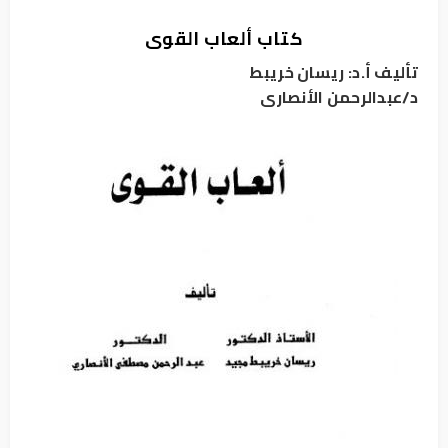
كتاب ألعاب القوى
تأليف أ.د: ريسان خريبط
د/عبدالرحمن الأنصارى