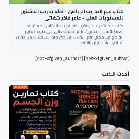
كتاب علم التدريب الرياضى - نظم تدريب الناشئين
للمستويات العليا - عامر فاخر شغاتى
كتاب علم التدريب الرياضى نظم تدريب الناشئين للمستويات
العليا الأستاذ الدكتور/ عامر فاخر شغاتى على ضوء التطور
الواضح فى مجال علم التدريب الرياضى منذ التسعينات من القرن
الماضى عند اختيار وانتقاء
[/not-xfgiven_author]
[not-xfgiven_author]
أحدث الكتب