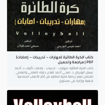
كتاب الكرة الطائرة (مهارات – تدريبات – إصابات)
PDF | مراجعة وتحميل
كتاب الكرة الطائرة: مهارات - تدريبات - إصابات تأليف: د. أحمد
عيسى البوريني د. صبحي أحمد قبلان دليلك العلمي والعملي
الشامل تعتبر رياضة الكرة الطائرة من أكثر الألعاب الجماعية
شعبية وإثارة على مستوى