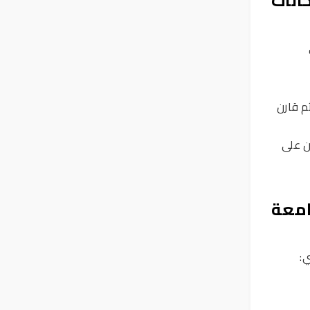
انات
م قارن
ن على
امعة
ي: