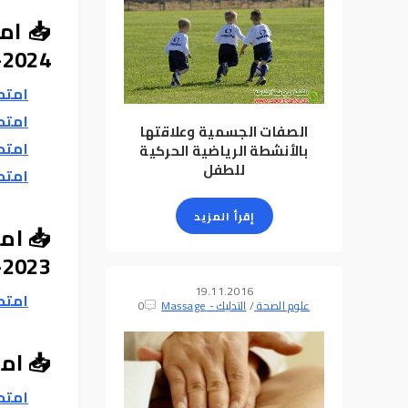
📥 ام
2024-2025
امتحان
امتحان
الصفات الجسمية وعلاقتها
امتحان
بالأنشطة الرياضية الحركية
للطفل
امتحان
إقرأ المزيد
📥 ام
2023-2024
19.11.2016
امتحانات ا
علوم الصحة
/
التدليك - Massage
0
📥 امتحا
امتحانات ا