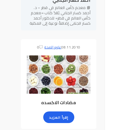
أحمد كسار الجنابي
📘 معجم كأس العالم في قطر – د.
أحمد كسار الجنابي يُعَدّ كتاب «معجم
كأس العالم في قطر» للدكتور أحمد
كسار الجنابي إضافةً نوعية إلى المكتبة
الرياضية العربية، إذ يجمع بين الطابع
المعرفي الموسوعي والدقة
08.11.2010
علوم الصحة
0
مضادات الاكسده
إقرأ المزيد