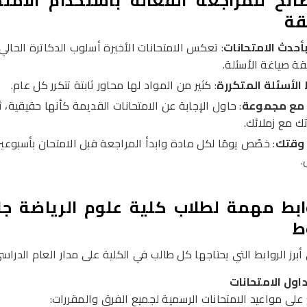
ائح للمراجعة الفعّالة باستخدام الامتح
قة
بأحدث الامتحانات
: تعكس الامتحانات الأخيرة أسلوب الدكاترة الحالي
ة صياغة الأسئلة.
الأسئلة المتكررة
: كثير من المواد لها محاور ثابتة تتكرر كل عام.
 مع مجموعة
: حاول الإجابة عن الامتحانات القديمة كأنها حقيقية، ث
تك مع زملائك.
 وقتك
: خصّص يومًا لكل مادة وابدأ المراجعة قبل الامتحان بأسبوعي
.
ابط مهمة لطلاب كلية علوم الرياضة ج
ط
أبرز الروابط التي يحتاجها كل طالب في الكلية على مدار العام الدراس
اول الامتحانات
 على مواعيد الامتحانات الرسمية لجميع الفرق والمقررات: