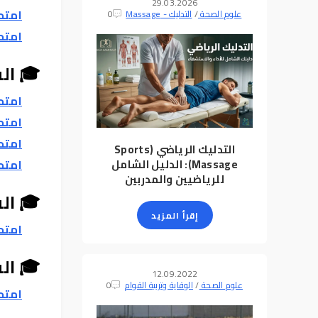
29.03.2026
امتحا
علوم الصحة
/
التدليك - Massage
0
امتحا
🎓 الف
امتحا
امتحا
امتحا
التدليك الرياضي (Sports
Massage): الدليل الشامل
امتحا
للرياضيين والمدربين
🎓 الف
إقرأ المزيد
امتحان
🎓 ال
12.09.2022
علوم الصحة
/
الوقاية وتربية القوام
0
امتحان