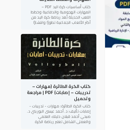
كتاب أساسيات كرة اليد PDF –
المهارات الهجومية والدفاعية وخطط
اللعب الحديثة تُعد رياضة كرة اليد من
أكثر الألعاب الجماعية تطورًا وانتشارًا
على مستوى العالم، لما تتميز به من
سرعة الأداء، والتنوع الخططي،
كتاب الكرة الطائرة (مهارات –
تدريبات – إصابات) PDF | مراجعة
وتحميل
كتاب الكرة الطائرة: مهارات - تدريبات -
إصابات تأليف: د. أحمد عيسى البوريني د.
صبحي أحمد قبلان دليلك العلمي
والعملي الشامل تعتبر رياضة الكرة
الطائرة من أكثر الألعاب الجماعية