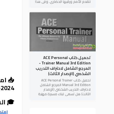
لتقدم الأمم ورقيها الحضاري. وفي هذا
الإطار، يأتي كتاب "التربية البدنية
والإعاقات
تحميل كتاب ACE Personal
Trainer Manual 3rd Edition -
المرجع الشامل لاحتراف التدريب
الشخصي (الإصدار الثالث)
📥 ام
تحميل كتاب ACE Personal Trainer
Manual 3rd Edition المرجع الشامل
2024-2025
لاحتراف التدريب الشخصي (الإصدار
الثالث) هل تسعى لبناء مسيرة مهنية
قوية في مجال
اللياقة البدنية
؟ هل
🎓 ال
تهدف للحصول على الاعتمادات الدولية
امتحا