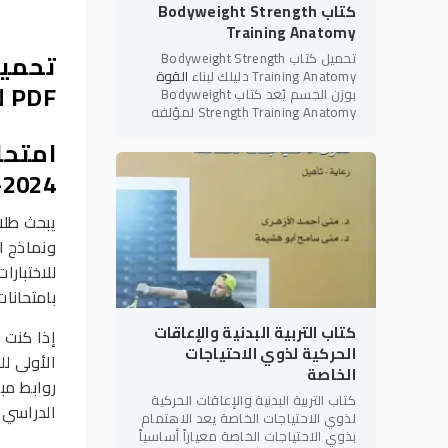
كتاب Bodyweight Strength
Training Anatomy
تحميل
تحميل كتاب Bodyweight Strength
Training Anatomy دليلك لبناء
القوة
PDF لجميع الفرق الدراسية
بوزن الجسم يُعد كتاب Bodyweight
Strength Training Anatomy لمؤلفه
بريت كونتريرز (Bret Contreras) أحد أبرز
امتحا
المراجع العلمية والعملية في
2024-2025
يبحث طلا
ونماذج ا
للاختبارا
بامتحانات
كتاب التربية البدنية والإعاقات
إذا كنت ط
الحركية لذوي الاحتياجات
الأولى ل
الخاصة
روابط مب
كتاب التربية البدنية والإعاقات الحركية
الدراسي 
لذوي الاحتياجات الخاصة يعد الاهتمام
بذوي الاحتياجات الخاصة معياراً أساسياً