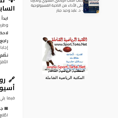
💡 نص
كتاب الطب الرياضي النسوي وتأثيره
على الأداء من الناحية الفسيولوجية
الساب
- د. عايد وحيد جبار
ابدأ 
وطريق
لاحظ 
راجع
إجابا
نظّم
الأقل
🔗 رو
المكتبة الرياضية الشاملة
أسيو
فيما يلي 
📅 جد
اطّلع