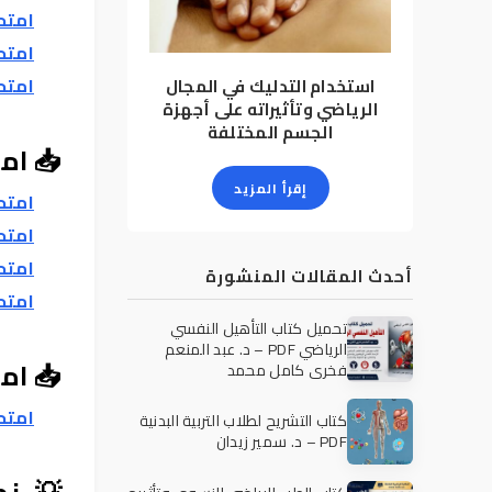
امتحانات ا
امتحانات ا
امتحانات ا
استخدام التدليك في المجال
الرياضي وتأثيراته على أجهزة
الجسم المختلفة
📥 امتح
إقرأ المزيد
امتحانا
امتحانات
امتحانات
أحدث المقالات المنشورة
امتحانا
تحميل كتاب التأهيل النفسي
الرياضي PDF – د. عبد المنعم
📥 امت
فخري كامل محمد
امتح
كتاب التشريح لطلاب التربية البدنية
PDF – د. سمير زيدان