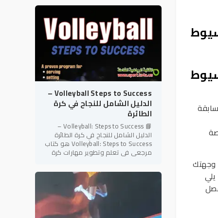
شعبية وإثارة على مستوى
سيوط
سيوط
Volleyball Steps to Success –
الدليل الشامل للنجاح في كرة
سابقة
الطائرة
📘 Volleyball: Steps to Success –
صة
الدليل الشامل للنجاح في كرة الطائرة
Volleyball: Steps to Success هو كتاب
مرجعي في تعلم وتطوير مهارات كرة
الطائرة، ينتمي إلى سلسلة Steps to
 وجهتك
Success المعروفة بأسلوبها
يلي
فصل