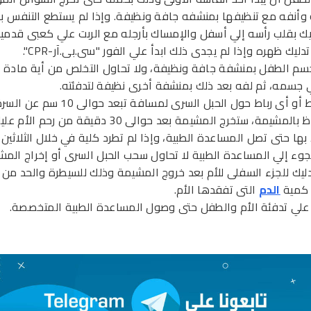
أنفه مع تنظيفها بمنشفه جافة ونظيفة. وإذا لم يستطع التنفس ب
ك بقلب رأسه إلي أسفل والإمساك بأرجله مع الربت علي كعبى قدميه
دليك ظهره وإذا لم يجدى ذلك ابدأ علي الفور "سى.بى.آر-CPR".
م الطفل بمنشفة جافة ونظيفة، ولا تحاول التخلص من أية مادة ب
 جسمه، ثم لفه بعد ذلك بمنشفة أخرى نظيفة لتدفئته.
أو أى رباط حول الحبل السرى لمسافة تبعد حوالى 10 سم عن السرة.
- الاحتفاظ بالمشيمة، ستخرج المشيمة بعد حوالى 30 دقيقة من رحم الأم 
 بها حتى تصل المساعدة الطبية، وإذا لم تطرد كلية في خلال الثلاثين
لجوء إلي المساعدة الطبية لا تحاول سحب الحبل السرى أو إخراج المش
ليك للجزء السفلى للأم بعد خروج المشيمة وذلك للسيطرة والحد من 
 كمية
الدم
التى تفقدها الأم.
علي تدفئة الأم والطفل حتى وصول المساعدة الطبية المتخصصة.