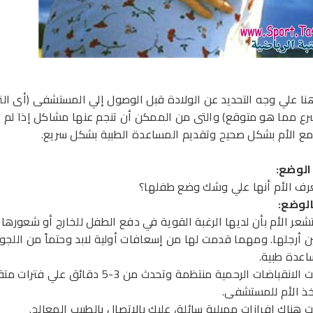
نا علي وجه التحديد عن الولادة قبل الوصول إلي المستشفى (أى الت
ع مما هو متوقع) والتى من الممكن أن تنجم عنها مشاكل إذا لم ي
مع الأم بشكل صحيح وتقديم المساعدة الطبية بشكل سريع.
الوضع:
رف الأم أنها علي وشك وضع طفلها؟
لوضع
:
تشعر الأم بأن لديها الرغبة القوية في دفع الطفل للخارج أو شعورها
ن أرجلها. ومهما قدمت لها من إسعافات أولية لابد وحتماً من اللجو
عدة طبية.
- إذا كانت الانقباضات الرحمية منتظمة وتحدث من 3-5 دقائق علي ف
ذ الأم للمستشفى.
ت هناك إفرازات مهبلية سائلة، عليك بالاتصال بالطبيب المعالج.