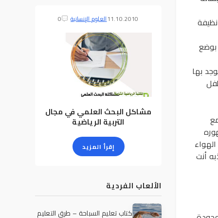
11.10.2010
العلوم الإنسانية
0
نظيفة
 بوضع
جد بها
طفل
مشاكل البحث العلمي في مجال
مع
التربية الرياضية
وره
الهواء
إقرأ المزيد
به أنت
الألعاب الفردية
كتاب تعليم السباحة – طرق التعليم
وجودة