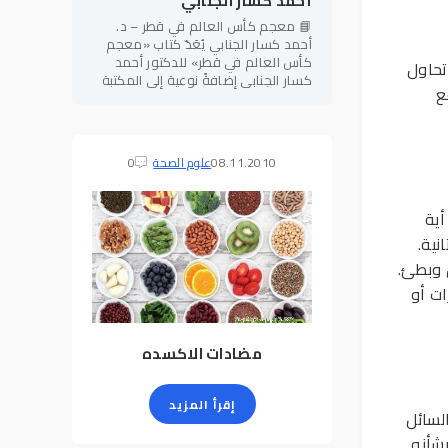
أحمد كسار الجنابي
📘 معجم كأس العالم في قطر – د.
أحمد كسار الجنابي يُعَدّ كتاب «معجم
كأس العالم في قطر» للدكتور أحمد
تحاول
كسار الجنابي إضافةً نوعية إلى المكتبة
ع
الرياضية العربية، إذ يجمع بين الطابع
المعرفي الموسوعي والدقة
08.11.2010
علوم الصحة
0
أية
نية.
ق وبطئ.
ات أو
مضادات الاكسده
إقرأ المزيد
لسائل
 بشأنه