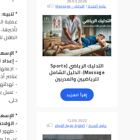
29.03.2026
علوم الصحة
/
التدليك - Massage
0
*
تنبيه
:
عملية الو
تأخيرها،
الطفل لل
*
الإسعا
-
إعداد ا
التدليك الرياضي (Sports
- اجعلها
Massage): الدليل الشامل
عناصر أخ
للرياضيين والمدربين
- تهدئته
- غسل يد
إقرأ المزيد
حلى.
*
الإسعاف
12.09.2022
- الولادة
علوم الصحة
/
الوقاية وتربية القوام
0
- ظهور ا