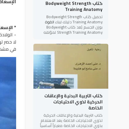
الإسعافا
كتاب Bodyweight Strength
Training Anatomy
تحميل كتاب Bodyweight Strength
Training Anatomy دليلك لبناء
القوة
* الإسعا
بوزن الجسم يُعد كتاب Bodyweight
Strength Training Anatomy لمؤلفه
- الولاد
بريت كونتريرز (Bret Contreras) أحد أبرز
لا حصر ل
المراجع العلمية والعملية في
في مشكلة
كتاب التربية البدنية والإعاقات
الحركية لذوي الاحتياجات
الخاصة
كتاب التربية البدنية والإعاقات الحركية
لذوي الاحتياجات الخاصة يعد الاهتمام
بذوي الاحتياجات الخاصة معياراً أساسياً