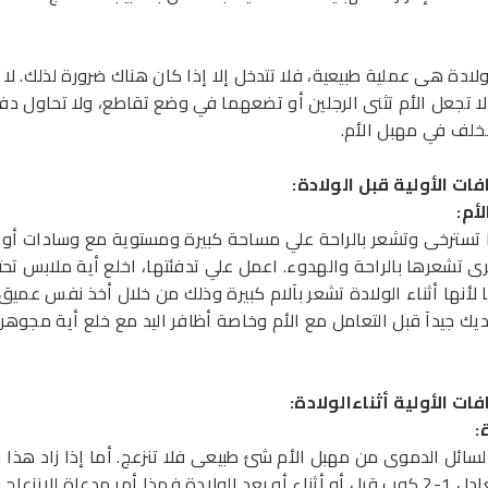
لادة هى عملية طبيعية، فلا تتدخل إلا إذا كان هناك ضرورة لذلك. لا 
 لا تجعل الأم تثنى الرجلين أو تضعهما في وضع تقاطع، ولا تحاول دف
خلف في مهبل الأم.
فات الأولية قبل الولادة
:
لأم
:
 تسترخى وتشعر بالراحة علي مساحة كبيرة ومستوية مع وسادات أو 
رى تشعرها بالراحة والهدوء. اعمل علي تدفئتها، اخلع أية ملابس تحتا
ا لأنها أثناء الولادة تشعر بآلام كبيرة وذلك من خلال أخذ نفس عمي
يك جيدآ قبل التعامل مع الأم وخاصة أظافر اليد مع خلع أية مجوهر
ات الأولية أثناء
الولادة
:
:
لسائل الدموى من مهبل الأم شئ طبيعى فلا تنزعج. أما إذا زاد هذا ا
عن ما يعادل 1-2 كوب قبل أو أثناء أو بعد الولادة فهذا أمر مدعاة للانزعاج