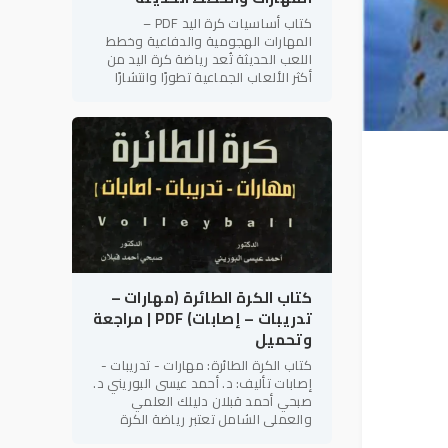
كتاب أساسيات كرة اليد PDF –
المهارات الهجومية والدفاعية وخطط
اللعب الحديثة تُعد رياضة كرة اليد من
أكثر الألعاب الجماعية تطورًا وانتشارًا
على مستوى العالم، لما تتميز به من
سرعة الأداء، والتنوع الخططي،
كتاب الكرة الطائرة (مهارات –
تدريبات – إصابات) PDF | مراجعة
وتحميل
كتاب الكرة الطائرة: مهارات - تدريبات -
إصابات تأليف: د. أحمد عيسى البوريني د.
صبحي أحمد قبلان دليلك العلمي
والعملي الشامل تعتبر رياضة الكرة
الطائرة من أكثر الألعاب الجماعية