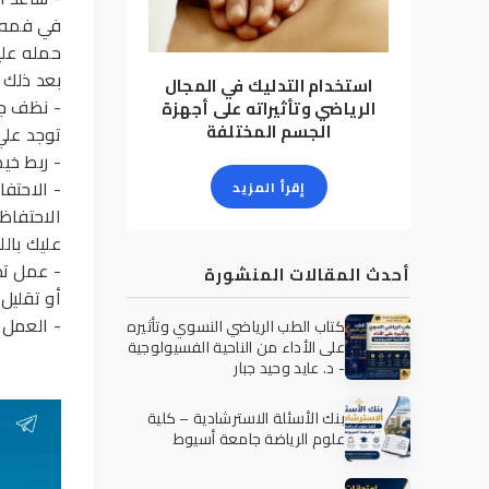
في فمه و
حمله علي
بعد ذلك ت
استخدام التدليك في المجال
- نظف جس
الرياضي وتأثيراته على أجهزة
الجسم المختلفة
توجد علي
- ربط خيط 
إقرأ المزيد
الاحتفاظ
عليك بال
- عمل تد
أحدث المقالات المنشورة
أو تقليل
- العمل 
كتاب الطب الرياضي النسوي وتأثيره
على الأداء من الناحية الفسيولوجية
- د. عايد وحيد جبار
بنك الأسئلة الاسترشادية – كلية
علوم الرياضة جامعة أسيوط