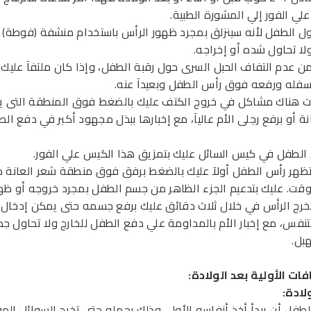
لي الفور إلي المشورة الطبية.
ول الطفل لأنه سينزلق بمجرد ظهور الرأس باستخدام منشفة (فوطة) 
لا تحاول شده أو إخراجه.
 من عدم التفاف الحبل السرى حول رقبة الطفل، وإذا كان ملتفآ عليك
فله ورفعه فوق رأس الطفل وبعيدآ عنه.
نت هناك مشاكل في خروج الكتف عليك بالضغط فوق المنطقة التى يو
نة أو برفع رجلى الأم عاليآ، مع إخبارها ببذل مجهود أكبر في دفع ال
 الطفل في كيس السائل عليك بتمزيق هذا الكيس علي الفور.
 تظهر رأس الطفل أولآ عليك بالضغط برفق فوق منطقة شعر العانة 
قت. عليك بتدعيم الجزء الظاهر من جسم الطفل بمجرد خروجه أو ظه
تخرج الرأس في خلال ثلاث دقائق عليك برفع جسمه حتى يمكن إدخال 
تنفس، مع إخبار الأم بالمداومة علي دفع الطفل للخارج ولا تحاول جذ
بل.
ات الأولية بعد الولادة
:
لادة
:
لطفل أن يبدأ أخذ أنفاسه الأولى وذلك بحمله حتى تخرج السوائل الم