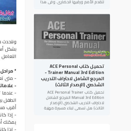
لتقدم الأمم ورقيها الحضاري. وفي هذا
الإطار، يأتي كتاب "التربية البدنية
والإعاقات
ونتحدث ه
بشكل أسر
التعامل 
تحميل كتاب ACE Personal
* مراحل 
Trainer Manual 3rd Edition -
- متى تع
المرجع الشامل لاحتراف التدريب
الشخصي (الإصدار الثالث)
-
علامات
ا
- عندما 
تحميل كتاب ACE Personal Trainer
Manual 3rd Edition المرجع الشامل
الطفل بي
لاحتراف التدريب الشخصي (الإصدار
أقرب مسا
الثالث) هل تسعى لبناء مسيرة مهنية
قوية في مجال
اللياقة البدنية
؟ هل
تهدف للحصول على الاعتمادات الدولية
يمكنك أخ
- إذا كان