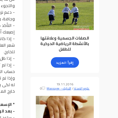
واللجوء ع
- دعم نز
وجافة، و
- التأكد
إصبعك أس
الصفات الجسمية وعلاقتها
- إذا كا
بالأنشطة الرياضية الحركية
شعر العا
للطفل
للخارج.
- إذا ظل
إقرأ المزيد
- إذا لم
حساب الو
وإذا لم 
له لكى ي
19.11.2016
علوم الصحة
/
التدليك - Massage
0
خارج المه
*
الإسعاف
-
بعد الو
- ساعد ا