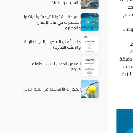
والتدريب والإنقاذ
عد
، ثم
السباحة: نشأتها التاريخية وأغراضها
العسكرية في بناء الإنسان
والحضارة
يضاء
كتاب ألعاب المضرب (تنس الطاولة
والريشة الطائرة)
عليك
 دقيقة
القانون الدولي لتنس الطاولة
يمة.
2019
النزيف
المهارات الأساسية في لعبة التنس