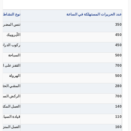
عدد الحريرات المستهلكة في الساعة
نوع النشاط ا
350
تنس المضرب
450
الآيروبيك
450
ركوب الدراجة
500
السباحة
700
القفز على الح
500
الهرولة
280
المشي الحثي
700
الركض السري
140
العمل المكتب
110
قيادة السيارة
160
العمل المنزل