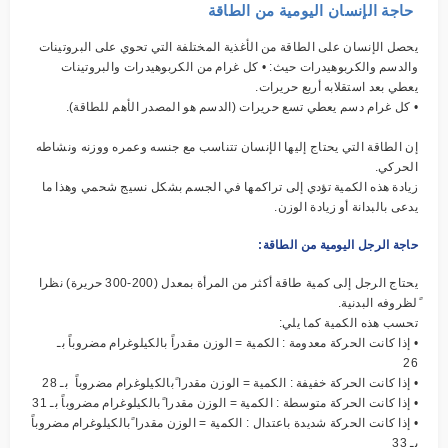
حاجة الإنسان اليومية من الطاقة
يحصل الإنسان على الطاقة من الأغذية المختلفة التي تحوي على البروتينات
والدسم والكربوهيدرات حيث: • كل غرام من الكربوهيدرات والبروتينات
يعطي بعد استقلابه أربع حريرات.
• كل غرام دسم يعطي تسع حريرات (الدسم هو المصدر الأهم للطاقة).
إن الطاقة التي يحتاج إليها الإنسان تتناسب مع جنسه وعمره ووزنه ونشاطه
الحركي.
زيادة هذه الكمية تؤدي إلى تراكمها في الجسم بشكل نسيج شحمي وهذا ما
يدعى بالبدانة أو زيادة الوزن.
حاجة الرجل اليومية من الطاقة:
يحتاج الرجل إلى كمية طاقة أكثر من المرأة بمعدل (200-300 حريرة) نظرا
ًلظروفه البدنية.
تحسب هذه الكمية كما يلي:
• إذا كانت الحركة معدومة : الكمية = الوزن مقدراً بالكيلوغرام مضروباً بـ
26
• إذا كانت الحركة خفيفة : الكمية = الوزن مقدرا ًبالكيلوغرام مضروباً بـ 28
• إذا كانت الحركة متوسطة : الكمية = الوزن مقدرا ًبالكيلوغرام مضروباً بـ 31
• إذا كانت الحركة شديدة باعتدال : الكمية = الوزن مقدرا ًبالكيلوغرام مضروباً
بـ 33