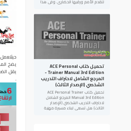
لتقدم الأمم ورقيها الحضاري. وفي هذا
الإطار، يأتي كتاب "التربية البدنية
والإعاقات
حيثتعمل 
يضخ الم
تحميل كتاب ACE Personal
يقل الضغ
Trainer Manual 3rd Edition -
المرجع الشامل لاحتراف التدريب
.
الشخصي (الإصدار الثالث)
تحميل كتاب ACE Personal Trainer
Manual 3rd Edition المرجع الشامل
لاحتراف التدريب الشخصي (الإصدار
الثالث) هل تسعى لبناء مسيرة مهنية
قوية في مجال
اللياقة البدنية
؟ هل
تهدف للحصول على الاعتمادات الدولية