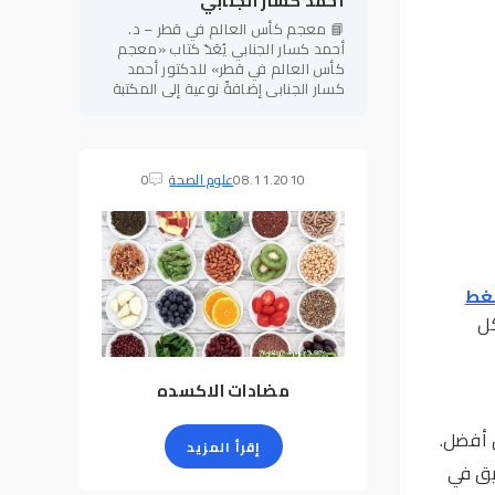
أحمد كسار الجنابي
📘 معجم كأس العالم في قطر – د.
أحمد كسار الجنابي يُعَدّ كتاب «معجم
كأس العالم في قطر» للدكتور أحمد
كسار الجنابي إضافةً نوعية إلى المكتبة
الرياضية العربية، إذ يجمع بين الطابع
المعرفي الموسوعي والدقة
08.11.2010
علوم الصحة
0
غط
كل
مضادات الاكسده
 أفضل.
إقرأ المزيد
يق في