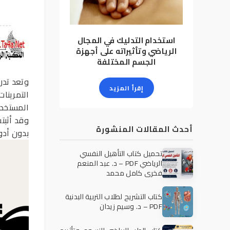
استخدام التدليك في المجال
الرياضي وتأثيراته على أجهزة
الجسم المختلفة
وتعد تدر
إقرأ المزيد
التمرينا
المستخد
وقد أثبت
أحدث المقالات المنشورة
بدون أد
تحميل كتاب التأهيل النفسي
الرياضي PDF – د. عبد المنعم
فخري كامل محمد
كتاب التشريح لطلاب التربية البدنية
PDF – د. وسيم زيدان