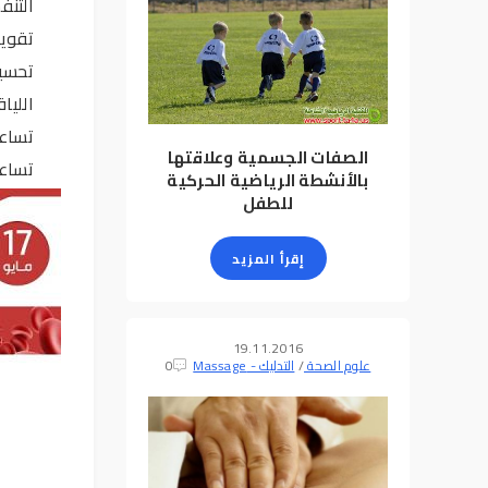
التنف
تقوية
تحسين
الليا
تساعد
الصفات الجسمية وعلاقتها
تساعد
بالأنشطة الرياضية الحركية
للطفل
إقرأ المزيد
19.11.2016
علوم الصحة
/
التدليك - Massage
0