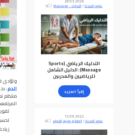
29.03.2026
علوم الصحة
/
التدليك - Massage
0
التدليك الرياضي (Sports
Massage): الدليل الشامل
للرياضيين والمدربين
وتؤدى قل
الدم
، بج
إقرأ المزيد
منتظم تح
المرتفعكا
تقوي
12.09.2022
تحسين
علوم الصحة
/
الوقاية وتربية القوام
0
زيادة