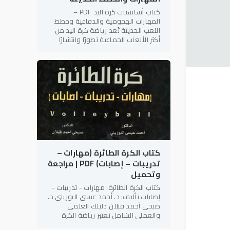
كتاب أساسيات كرة اليد PDF –
المهارات الهجومية والدفاعية وخطط
اللعب الحديثة تُعد رياضة كرة اليد من
أكثر الألعاب الجماعية تطورًا وانتشارًا
على مستوى العالم، لما تتميز به من
سرعة الأداء، والتنوع الخططي،
كتاب الكرة الطائرة (مهارات –
تدريبات – إصابات) PDF | مراجعة
وتحميل
كتاب الكرة الطائرة: مهارات - تدريبات -
إصابات تأليف: د. أحمد عيسى البوريني د.
صبحي أحمد قبلان دليلك العلمي
والعملي الشامل تعتبر رياضة الكرة
الطائرة من أكثر الألعاب الجماعية