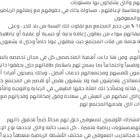
هم والتي يشاركون بها بمستويات
مناسبة لإعاقتهم ، مساواة بذلك في حقوقهم مع زملائهم الرياضيي
ءوالمعوقون
يمثلون 10 % من حجم المجتمع مع تفاوت تلك النسبة من بلد لآخر ، وعلى
نيفاتهم سواء من يعانون إعاقة بدنية أو حسـية أو عقلية أو عاطفية
ة هامة من فئات المجتمع حيث يتطلبون عونا خاصاً وحتى لا يشعرون 
اتهم، ومن هنا جاءت أهمية المتخصصين كل في مجال تخصصه بالاه
 ونفسياً واجتماعياً بما يسمح لهم باستثمار طاقاتهم حتى يحققوا ذات
مون لأنفسهم ومجتمعاتهم خدمات أفضل ، وبذلك يصبحون أفرادا أ
معالذي يتعايشون فيه ولا يشعرون بنقص أو تقصير من المجتمع ك
فئاته وحتىتأخذ تلك الفئة حقها الطبيعي في الرعاية والتوجيه والتأه
التي تمكنهم من العيش في سعادة وفق إمكاناتهم وقدراتهم مع 
ت التي يقدمهاالمجتمع لهم
اشتراك الأوليمبي للمعوقين خلق لهم مجالاً كبيراً لتحقيق ذاتهم
همبمستويات رياضية متميزة ، كل حسب حالته والتي تحددها نوع الإع
ذ مجالتدريب المعوقين في مختلف الأنشطة الرياضية منعطفاً جديداً