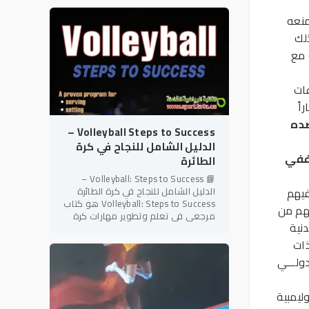
شعبية وإثارة على مستوى
منعه
لك
 مع
ات
اً
ضده
Volleyball Steps to Success –
الدليل الشامل للنجاح في كرة
 ففي
الطائرة
📘 Volleyball: Steps to Success –
فيهم
الدليل الشامل للنجاح في كرة الطائرة
Volleyball: Steps to Success هو كتاب
هم من
مرجعي في تعلم وتطوير مهارات كرة
نية
الطائرة، ينتمي إلى سلسلة Steps to
Success المعروفة بأسلوبها
ذات
ولـــي
ليمبية