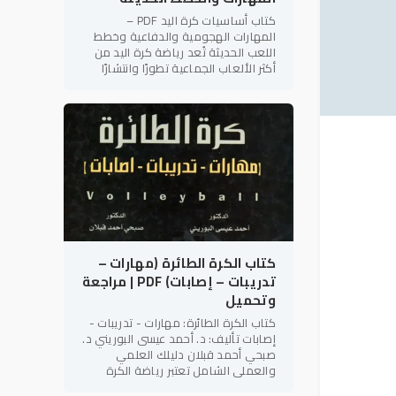
كتاب أساسيات كرة اليد PDF –
المهارات الهجومية والدفاعية وخطط
اللعب الحديثة تُعد رياضة كرة اليد من
أكثر الألعاب الجماعية تطورًا وانتشارًا
على مستوى العالم، لما تتميز به من
سرعة الأداء، والتنوع الخططي،
كتاب الكرة الطائرة (مهارات –
تدريبات – إصابات) PDF | مراجعة
وتحميل
كتاب الكرة الطائرة: مهارات - تدريبات -
إصابات تأليف: د. أحمد عيسى البوريني د.
صبحي أحمد قبلان دليلك العلمي
والعملي الشامل تعتبر رياضة الكرة
الطائرة من أكثر الألعاب الجماعية