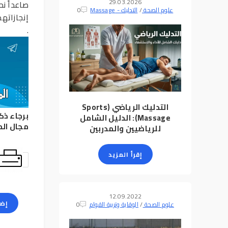
29.03.2026
صاعداً ن
علوم الصحة
/
التدليك - Massage
0
إنجازاته
.
التدليك الرياضي (Sports
برجاء ذك
Massage): الدليل الشامل
مجال ال
للرياضيين والمدربين
إقرأ المزيد
12.09.2022
إضا
علوم الصحة
/
الوقاية وتربية القوام
0