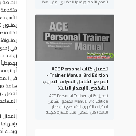
الخاصة ب
لتقدم الأمم ورقيها الحضاري. وفي هذا
الإطار، يأتي كتاب "التربية البدنية
متقدمة و
والإعاقات
الأسويا
اختلافتص
يمثلونفئ
في إحدى
روافد حي
بهمبدنياً
تحميل كتاب ACE Personal
أولاويقد
Trainer Manual 3rd Edition -
في المجت
المرجع الشامل لاحتراف التدريب
هامة من 
الشخصي (الإصدار الثالث)
أفضل ، و
تحميل كتاب ACE Personal Trainer
المساعدا
Manual 3rd Edition المرجع الشامل
لاحتراف التدريب الشخصي (الإصدار
.
الثالث) هل تسعى لبناء مسيرة مهنية
إنمجال ال
قوية في مجال
اللياقة البدنية
؟ هل
بإسهامات
تهدف للحصول على الاعتمادات الدولية
وبذلك أخ