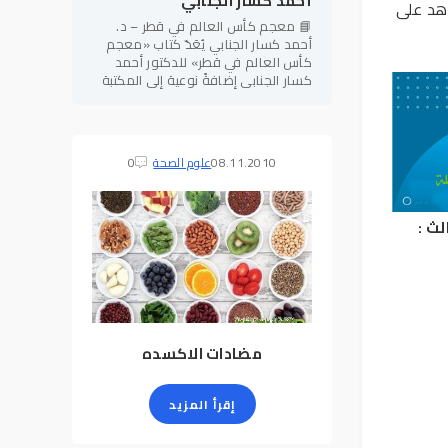
أحمد كسار الجنابي
اهد على
📘 معجم كأس العالم في قطر – د.
أحمد كسار الجنابي يُعَدّ كتاب «معجم
كأس العالم في قطر» للدكتور أحمد
كسار الجنابي إضافةً نوعية إلى المكتبة
الرياضية العربية، إذ يجمع بين الطابع
المعرفي الموسوعي والدقة
08.11.2010
علوم الصحة
0
لث :
مضادات الاكسده
إقرأ المزيد