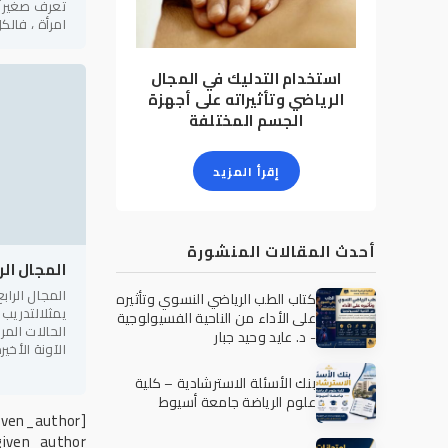
تعرف صغيراً و
امرأة ، فالك
الذي تسمح
استخدام التدليك في المجال
الرياضي وتأثيراته على أجهزة
الجسم المختلفة
إقرأ المزيد
أحدث المقالات المنشورة
المجال الر
المجال الراب
كتاب الطب الرياضي النسوي وتأثيره
يمثلالتدريب 
على الأداء من الناحية الفسيولوجية
الحالات المر
- د. عايد وحيد جبار
الآونة الأخي
من المصحات
بنك الأسئلة الاسترشادية – كلية
علوم الرياضة جامعة أسيوط
[not-xfgiven_author]
given_author]