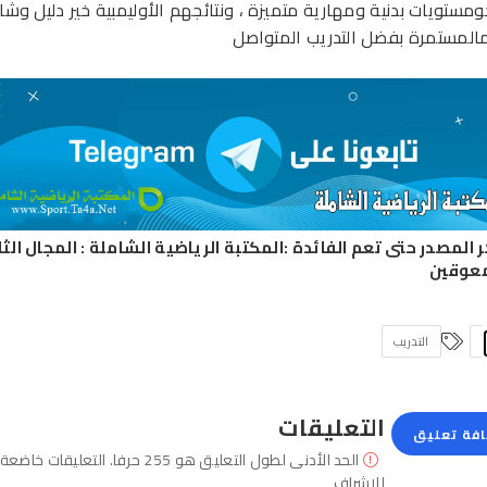
حومستويات بدنية ومهارية متميزة ، ونتائجهم الأوليمبية خير دليل وش
مالمستمرة بفضل التدريب المتواصل
ر المصدر حتى تعم الفائدة :
المكتبة الرياضية الشاملة
:
المجال الثا
معوقين
التدريب
التعليقات
فة تعليق
الحد الأدنى لطول التعليق هو 255 حرفا. التعليقات خاضعة
للإشراف