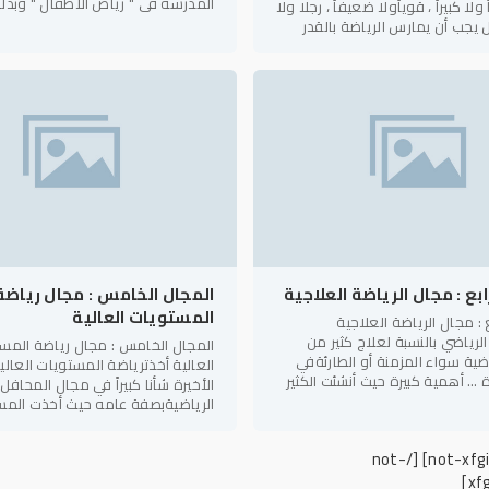
المدرسة في " رياض الأطفال " وبذلك
لا كبيراً ، قوياًولا ضعيفاً ، رجلا ولا
قاعدة للرياضة الجامعيةحيث
ل يجب أن يمارس الرياضة بالقدر
ابع : مجال الرياضة العلاجية
المجال الخامس : مجال رياضة
المستويات العالية
ع : مجال الرياضة العلاجية
الرياضي بالنسبة لعلاج كثير من
المجال الخامس : مجال رياضة المس
ضية سواء المزمنة أو الطارئةفي
العالية أخذترياضة المستويات العالي
رة … أهمية كبيرة حيث أنشئت الكثير
الأخيرة شأنا كبيراً في مجال المحافل
 ومراكز
الرياضيةبصفة عامه حيث أخذت المس
والأرقام في تقدم مضطرد من بطول
ومن
[/not-
xf