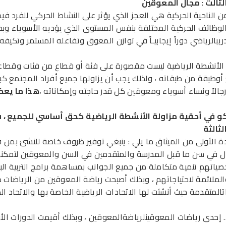
لثالث : مجال المعوقين
ن الناحية الحركية هي العجز الذي يؤثر على النشاط الحركي للفرد في
لوظائف الحركية المختلفة بنفس المستوى الذي يؤديه الأسوياء وبذ
ريبالرياضي دوراً إيجابيـاً في توازن المعوق وتفاعله المستمر وتكيفه
 الأنشطة الرياضية ليست مقصورة على فئة أو قطاع من فئات وقطاع
أوطبقة من طبقاته ، ولذلك يجب أن يزاولها جميع أفراد المجتمع كبار
رجالاً ونساء أسوياء ومعوقين كل قدر حاجته وإمكاناته ،
هذا ما يع
و في أحقية مزاولة الأنشطة الرياضية كحق أساسي للجميع ،
لثالثة
ة الأولى من الميثاق ما يلي : ينبغي توفير ظروف خاصة للنشئ بمن 
ل في سن ما قبل المدرسة والمتقدمين في السن والمعوقين لتمكن
ياتهم تنمية متكاملة من جميع الجوانب بمساهمة برامج التربية البد
الملائمة لاحتياجاتهم ، وبذلك أصبحت رياضة المعوقين من الرياضات 
المتقدمة حيث أنشئت لها الاتحادات الرياضية الخاصة بها والاتحاد الد
 إحدى رياضات المعوقينلرياضةالمعوقين ، وبذلك أقيمت الدورات الأو