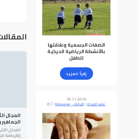
المقالات
الصفات الجسمية وعلاقتها
بالأنشطة الرياضية الحركية
للطفل
إقرأ المزيد
19.11.2016
علوم الصحة
/
التدليك - Massage
0
المجال الث
الجماهيري
المجال الثان
إنالرياضة ال