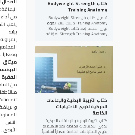
المجال
ا
كتاب Bodyweight Strength
الإعاقةم
Training Anatomy
من أداءا
تحميل كتاب Bodyweight Strength
Training Anatomy دليلك لبناء
القوة
يلعب التد
بوزن الجسم يُعد كتاب Bodyweight
بيئته
Strength Training Anatomy لمؤلفه
إنمزاولة
بريت كونتريرز (Bret Contreras) أحد أبرز
المراجع العلمية والعملية في
المجتمع 
وصغاراً ،
ميثاق
اليونسك
الفقرة ا
من الماد
منالأطفا
تنميةشخص
كتاب التربية البدنية والإعاقات
الحركية لذوي الاحتياجات
والرياضة
الخاصة
المستويات
كتاب التربية البدنية والإعاقات الحركية
التنس
لذوي الاحتياجات الخاصة يعد الاهتمام
الأرضي …
بذوي الاحتياجات الخاصة معياراً أساسياً