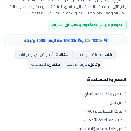
والوثائق الرياضية، بالإضافة إلى منتدى للمناقشات ونصائح صحية وغذائية.
يتميز الموقع بتصميمه البسيط وسهولة البحث عن المعلومات.
الموقع مجاني تمامًا ولا يتطلب أي اشتراك.
+1000 كتاب
+10,000 مقال
+1000 وثيقة
كتب:
مختلف الرياضات
مقالات:
أخبار، قوانين ومهارات
وثائق:
تاريخ الرياضة
منتدى:
للنقاشات
الدعم والمساعدة
اتصل بنا / الدعم الفني
من نحن
مركز المساعدة (FAQ)
دليل مساعدة التحميل
خريطة الموقع (الأقسام)