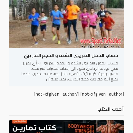
حساب الحمل التدريبي الشدة و الحجم التدريبي
حساب الحمل التدريبي الشدة و الحجم التدريبي ان أي تمرين
بدني يؤديه الرياضي يقود إلى إحداث تغييرات تشريحية،
فسيولوجية، كيميائية ، نفسية داخل جسمه.فالمدرب عندما
يضع آلية مفردات خطة التدريب، يجب عليه أن
[/not-xfgiven_author]
[not-xfgiven_author]
أحدث الكتب