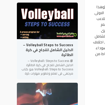
شعبية وإثارة على مستوى
(وهذا
الاولى
للاعب
لم
رى
الشامل
 اختلاف
Volleyball Steps to Success –
سوداء
الدليل الشامل للنجاح في كرة
اط من
الطائرة
📘 Volleyball: Steps to Success –
الدليل الشامل للنجاح في كرة الطائرة
Volleyball: Steps to Success هو كتاب
مرجعي في تعلم وتطوير مهارات كرة
الطائرة، ينتمي إلى سلسلة Steps to
Success المعروفة بأسلوبها