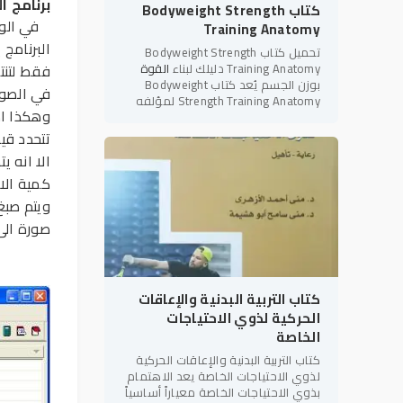
برنامج التحليل 
كتاب Bodyweight Strength
في الوقت
Training Anatomy
البرنامج
تحميل كتاب Bodyweight Strength
Training Anatomy دليلك لبناء
القوة
فقط لتنت
بوزن الجسم يُعد كتاب Bodyweight
في الصور
Strength Training Anatomy لمؤلفه
وهكذا اذ
بريت كونتريرز (Bret Contreras) أحد أبرز
المراجع العلمية والعملية في
تتحدد قيم
الا انه 
كمية الا
ويتم صبغ
صورة الى
كتاب التربية البدنية والإعاقات
الحركية لذوي الاحتياجات
الخاصة
كتاب التربية البدنية والإعاقات الحركية
لذوي الاحتياجات الخاصة يعد الاهتمام
بذوي الاحتياجات الخاصة معياراً أساسياً