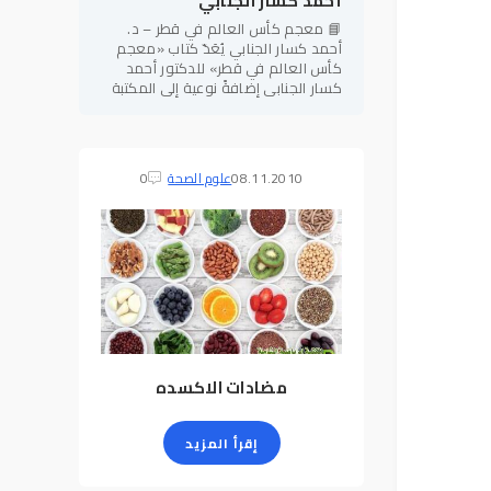
أحمد كسار الجنابي
📘 معجم كأس العالم في قطر – د.
أحمد كسار الجنابي يُعَدّ كتاب «معجم
كأس العالم في قطر» للدكتور أحمد
كسار الجنابي إضافةً نوعية إلى المكتبة
الرياضية العربية، إذ يجمع بين الطابع
المعرفي الموسوعي والدقة
08.11.2010
علوم الصحة
0
مضادات الاكسده
إقرأ المزيد