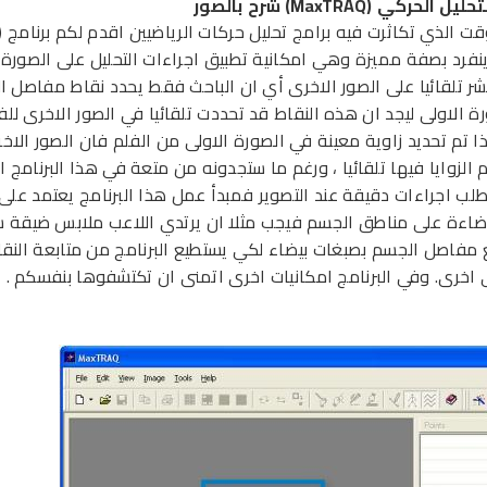
الحركي (MaxTRAQ) شرح بالصور
 الذي تكاثرت فيه برامج تحليل حركات الرياضيين اقدم لكم برنامج 
 ينفرد بصفة مميزة وهي امكانية تطبيق اجراءات التحليل على الصورة 
شر تلقائيا على الصور الاخرى أي ان الباحث فقط يحدد نقاط مفاصل ا
ة الاولى ليجد ان هذه النقاط قد تحددت تلقائيا في الصور الاخرى للف
ا تم تحديد زاوية معينة في الصورة الاولى من الفلم فان الصور الاخ
 الزوايا فيها تلقائيا ، ورغم ما ستجدونه من متعة في هذا البرنامج 
يتطلب اجراءات دقيقة عند التصوير فمبدأ عمل هذا البرنامج يعتمد على
ضاءة على مناطق الجسم فيجب مثلا ان يرتدي اللاعب ملابس ضيقة 
 مفاصل الجسم بصبغات بيضاء لكي يستطيع البرنامج من متابعة النق
 اخرى. وفي البرنامج امكانيات اخرى اتمنى ان تكتشفوها بنفسكم .