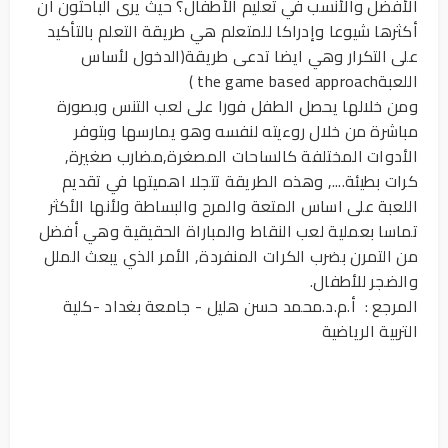
الأفضل والأنسب في تعليم الأطفال؟ حيث يرى الباحثون أن
أكثرها شيوعا وإدراكا للمتعلم هي طريقة التعلم بالتأكيد
على التكرار وهي ايضا تدعى طريقة(الدخول لأساس
اللعبةthe game based approach )
ومن خلالها يحصل الطفل فورا على لعب التنس وبصورة
مباشرة من خلال روءيته لنفسه وهو يمارسها وبتوفر
الأدوات المختلفة كالساحات المصغرة,مضارب صغيرة,
كرات بطيئة...., وهذه الطريقة تتجلا اهميتها في تقديم
اللعبة على اساس المتعة والمرح والبساطة ولأنها الأكثر
تماسا بعملية لعب النقاط والمباراة الحقيقية وهي أفضل
من التمرن بضرب الكرات المنفردة, الأمر الذي يبعث الملل
والضجر للأطفال.
المرجع : أ.م.د.محمد حسن هليل - جامعة بغداد -كلية
التربية الرياضية