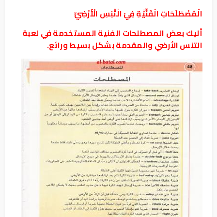
الْمُصْطَلَحَاتِ الْفَنِّيَّةِ فِيْ الْتِّنِسِ الْأَرْضِيِّ
أليك بعض المصطلحات الفنية المستخدمة في لعبة
التنس الأرضي والمقدمة بشكل بسيط ورائع.