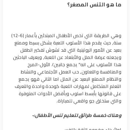
ما هو التنس المصغر؟
وهي الطريقة التي تخص الأطفال المبتدئين بأعمار (6-12)
سنة, حيث يقدم هذا الأسلوب اللعبة بشكل بسيط وممتع
بعيد عن الأمور الروتينية التي قد تشوش تفكير الطفل
ويجعله عرضة الملل والأبتعاد عن اللعبة, ويعرف الباحثين
هذا الأسلوب على انه" يجمع جانبين/ الأول-المرح
والمنافسة والتعاون, حب العمل الأجتماعي والنشاط
والنظام الممتع البعيد عن الملل اما الثاني فهو يجمع
التعلم المتكامل لمهارات اللعبة كوحدة واحدة والتعرف
على قانونها بأبسط اسلوب وبأفضل الأدوات المتوفرة
والتي ستخلق جو واقعي للمباراة.
وهناك خمسة طرائق لتعليم تنس الأطفال:-
اولأ: بناء مفهوم الثقة بالنفس.