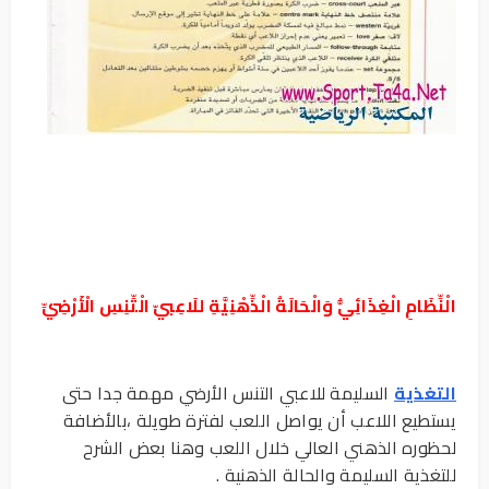
الْنِّظَامِ الْغِذَائِيُّ وَالْحَالَةُ الْذِّهْنِيَّةِ للَاعِبيّ الْتِّنِسِ الْأَرْضِيِّ
التغذية
السليمة للاعبي التنس الأرضي مهمة جدا حتى
يستطيع اللاعب أن يواصل اللعب لفترة طويلة ،بالأضافة
لحظوره الذهني العالي خلال اللعب وهنا بعض الشرح
للتغذية السليمة والحالة الذهنية .