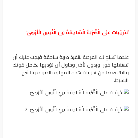
تَدْرِيّبات عَلَىَ الْضَّرْبَةُ الْسَّاحِقَةُ فِيْ الْتِّنِسِ الْأَرْضِيِّ
عندما تسنح لك الفرصة لتنفيذ ضربة ساحقة فيجب عليك أن
تستغلها فورا وبدون تأخير وحاول أن تؤديها بكامل قوتك
واليك بعضا من تدريبات هذه المهارة بالصورة والشرح
البسيط.