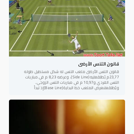
قانون التنس الأرضى
قانون التنس الأرضى ملعب التنس له شكل مستطيل طوله
23,77م يُطلقعليه(Side Line)، وعرضه 8,23 م في مباريات
التنس الفردي و10,97 م في مباريات التنس الزوجي.
ويُطلقعلىعرض الملعب خط البداية(Base Line)إذ تبدأ