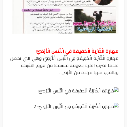
مَهَارَةِ الْضَّرْبَةُ الْخَفِيفَةِ فِيْ الْتِّنِسِ الْأَرْضِيِّ
مَهَارَةِ الْضَّرْبَةُ الْخَفِيفَةِ فِيْ الْتِّنِسِ الْأَرْضِيِّ وهي التي تحصل
عندما تضرب الكرة بنعومة فتسقط من فوق الشبكة
وبالقرب منها مرتدة من الأرض .