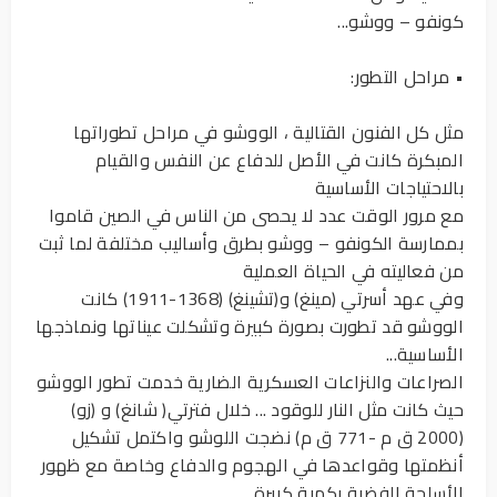
كونفو – ووشو...
• مراحل التطور:
مثل كل الفنون القتالية ، الووشو في مراحل تطوراتها
المبكرة كانت في الأصل للدفاع عن النفس والقيام
بالاحتياجات الأساسية
مع مرور الوقت عدد لا يحصى من الناس في الصين قاموا
بممارسة الكونفو – ووشو بطرق وأساليب مختلفة لما ثبت
من فعاليته في الحياة العملية
وفي عهد أسرتي (مينغ) و(تشينغ) (1368-1911) كانت
الووشو قد تطورت بصورة كبيرة وتشكلت عيناتها ونماذجها
الأساسية...
الصراعات والنزاعات العسكرية الضارية خدمت تطور الووشو
حيث كانت مثل النار للوقود ... خلال فترتي( شانغ) و (زو)
(2000 ق م -771 ق م) نضجت اللوشو واكتمل تشكيل
أنظمتها وقواعدها في الهجوم والدفاع وخاصة مع ظهور
الأسلحة الفضية بكمية كبيرة