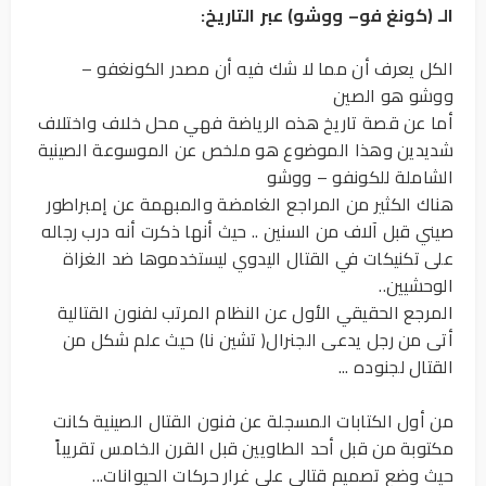
الـ (كونغ فو– ووشو) عبر التاريخ:
الكل يعرف أن مما لا شك فيه أن مصدر الكونغفو –
ووشو هو الصين
أما عن قصة تاريخ هذه الرياضة فهي محل خلاف واختلاف
شديدين وهذا الموضوع هو ملخص عن الموسوعة الصينية
الشاملة للكونفو – ووشو
هناك الكثير من المراجع الغامضة والمبهمة عن إمبراطور
صيني قبل آلاف من السنين .. حيث أنها ذكرت أنه درب رجاله
على تكنيكات في القتال اليدوي ليستخدموها ضد الغزاة
الوحشيين..
المرجع الحقيقي الأول عن النظام المرتب لفنون القتالية
أتى من رجل يدعى الجنرال( تشين نا) حيث علم شكل من
القتال لجنوده ...
من أول الكتابات المسجلة عن فنون القتال الصينية كانت
مكتوبة من قبل أحد الطاويين قبل القرن الخامس تقريباً
حيث وضع تصميم قتالي على غرار حركات الحيوانات...