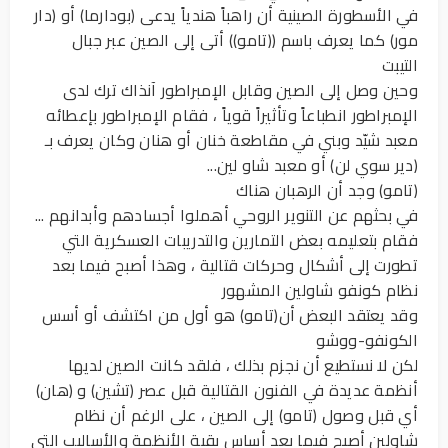
في الأسطورة الصينية أن راهباً هندياً يدعى (بودارما) أو (دار
مور) كما يعرف باسم ((تامو)) أتى إلى الصين عبر جبال
التيبت
وحين وصل إلى الصين وقابل الإمبراطور آنذاك ترك لدى
الإمبراطور انطباعاً وتأثيراً قوياً ، فقام الإمبراطور بإعطائه
معبد شيّد وبني في مقاطعة خنان أو هنان وكان يعرف بـ
(دير سوي لن) أو معبد شاو لين...
(تامو) وجد أن الرهبان هناك
في بحثهم عن التنوير الروحي أهملوا أجسادهم وأبدانهم ...
فقام بتعليمه بعض التمارين والتدريبات العسكرية التي
تطورت إلى أشكال وحركات قتالية ، وهذا أصبح فيما بعد
نظام كونفو شاولين المشهور
وقد يعتقد البعض أن(تامو) هو أول من اكتشف أو أسس
الكونفو-ووشو
لكن لا نستطيع أن نجزم بذلك ، فلقد كانت الصين لديها
أنظمة عديدة في الفنون القتالية قبل عصر (تشين) و (هان)
أي قبل وصول (تامو) إلى الصين ، على الرغم أن نظام
شاولين أصبح فيما بعد أساس بقية الأنظمة والأساليب التي