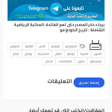
برجاء ذكر المصدر حتى تعم الفائدة :
المكتبة الرياضية
الشاملة
:
تاريخ الكونغ فو
الكونغ فو
الووشو
الصين
القتالية
الكونفو
الفنون
الصينية
كونفو
القتال
العسكرية
ويعني
الكثير
الإمبراطور
تتكون
المقاطعات
الجنرال
التعليقات
إضافة تعليق
المقالات/الكتب التي قد تهمك أيضا: