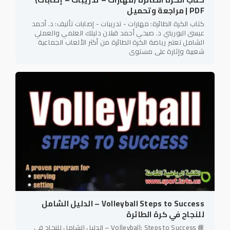
PDF | مراجعة وتحميل
كتاب الكرة الطائرة: مهارات - تدريبات - إصابات تأليف: د. أحمد
عيسى البوريني د. صبحي أحمد قبلان دليلك العلمي والعملي
الشامل تعتبر رياضة الكرة الطائرة من أكثر الألعاب الجماعية
شعبية وإثارة على مستوى
Volleyball Steps to Success – الدليل الشامل
للنجاح في كرة الطائرة
📘 Volleyball: Steps to Success – الدليل الشامل للنجاح في