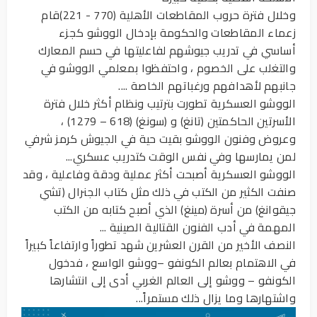
وخلال فترة حروب المقاطعات الأهلية (770 - 221)قام
زعماء المقاطعات والحكومة بإدخال الووشو كجزء
أساسي في تدريب جيوشهم لفاعليتها في حسم المعارك
والتغلب على الخصوم ، واحتفظوا بمعلمي الووشو في
جانبهم لأهدافهم ورغباتهم الخاصة ....
الووشو العسكرية تطورت بترتيب ونظام أكثر خلال فترة
الأسرتين الحاكمتين (تانغ) و (سونغ) (618 – 1279) ،
وعروض وفنون الووشو بقيت حية في الجيوش كرمز شرفي
لمن يمارسها وفي نفس الوقت كتدريب عسكري...
الووشو العسكرية أصبحت أكثر عملية ودقة وفاعلية ، وقد
صنفت الكثير من الكتب في ذلك مثل كتاب الجنرال (تشي
جيقوانغ) من أسرة (مينغ) الذي أصبح كتابه من الكتب
المهمة في أدب الفنون القتالية الصينية ...
النصف الأخير من القرن العشرين شهد تطوراً وارتفاعاً كبيراً
في الاهتمام بعالم الكونفو –ووشو الواسع ، فدخول
الكونفو – ووشو إلى العالم الغربي أدى إلى انتشارها
واشتهارها وما يزال ذلك مستمراً...