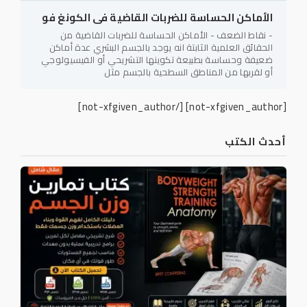
الأماكن الحساسة للضربات القاضية فى الكونغ فو
- نقاط الضعف - الأماكن الحساسة للضربات القاضية من
الحقائق العلمية الثابتة انه يوجد بالجسم البشري عدة أماكن
ضعيفة وحساسة بطبيعة تكوينها التشريحي أو الفيسيولوجي
أو لقربها من المناطق السطحية بالجسم مثل
[/not-xfgiven_author]
[not-xfgiven_author]
أحدث الكتب