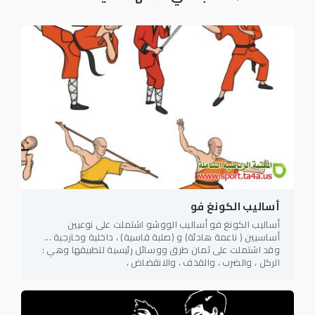
أساليب الكونغ فو
أساليب الكونغ فو أساليب الووشو اشتملت على نوعيين
أساسيين ( ناعمة هادئة) و (صلبة قاسية) ، داخلية وخارجية ...
وقد اشتملت على ثمان طرق ووسائل رئيسية لتطبيقها وهي :
الركل ، والضرب ، والقذف ، والانقضاض ،