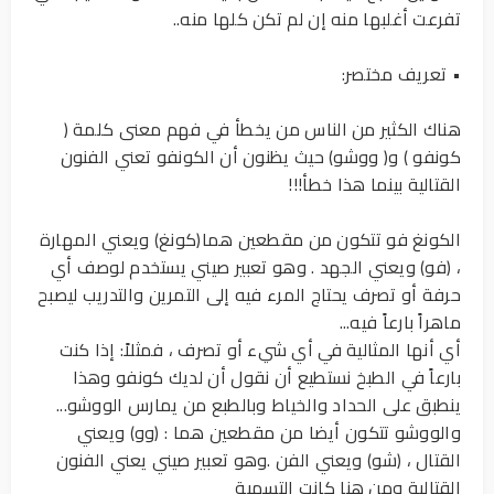
تفرعت أغلبها منه إن لم تكن كلها منه..
• تعريف مختصر:
هناك الكثير من الناس من يخطأ في فهم معنى كلمة (
كونفو ) و( ووشو) حيث يظنون أن الكونفو تعني الفنون
القتالية بينما هذا خطأ!!!
الكونغ فو تتكون من مقطعين هما(كونغ) ويعني المهارة
، (فو) ويعني الجهد . وهو تعبير صيني يستخدم لوصف أي
حرفة أو تصرف يحتاج المرء فيه إلى التمرين والتدريب ليصبح
ماهراً بارعاً فيه...
أي أنها المثالية في أي شيء أو تصرف ، فمثلاً: إذا كنت
بارعاً في الطبخ نستطيع أن نقول أن لديك كونفو وهذا
ينطبق على الحداد والخياط وبالطبع من يمارس الووشو...
والووشو تتكون أيضا من مقطعين هما : (وو) ويعني
القتال ، (شو) ويعني الفن .وهو تعبير صيني يعني الفنون
القتالية ومن هنا كانت التسمية