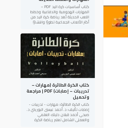
كتاب أساسيات كرة اليد PDF –
المهارات الهجومية والدفاعية وخطط
اللعب الحديثة تُعد رياضة كرة اليد من
أكثر الألعاب الجماعية تطورًا وانتشارًا
على مستوى العالم، لما تتميز به من
سرعة الأداء، والتنوع الخططي،
كتاب الكرة الطائرة (مهارات –
تدريبات – إصابات) PDF | مراجعة
وتحميل
كتاب الكرة الطائرة: مهارات - تدريبات -
إصابات تأليف: د. أحمد عيسى البوريني د.
صبحي أحمد قبلان دليلك العلمي
والعملي الشامل تعتبر رياضة الكرة
الطائرة من أكثر الألعاب الجماعية