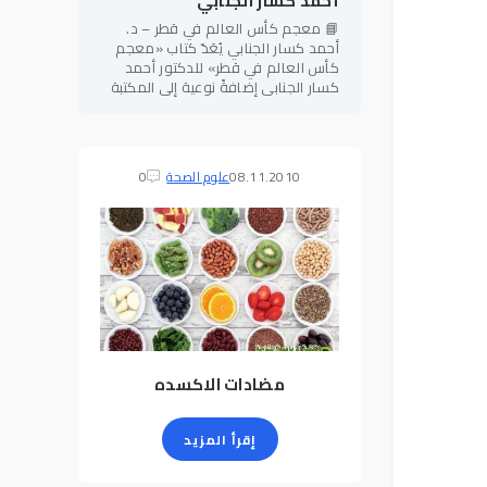
أحمد كسار الجنابي
📘 معجم كأس العالم في قطر – د.
أحمد كسار الجنابي يُعَدّ كتاب «معجم
كأس العالم في قطر» للدكتور أحمد
كسار الجنابي إضافةً نوعية إلى المكتبة
الرياضية العربية، إذ يجمع بين الطابع
المعرفي الموسوعي والدقة
08.11.2010
علوم الصحة
0
مضادات الاكسده
إقرأ المزيد