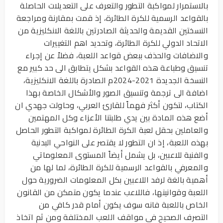
بالاستمرار لمواكبة التطور والتعرف على التعديلات الحاصلة
بالقواعد الرسمية للكرة الطائرة، إذ قمت بمقارنة ومراجعة
النسختين القديمة والحديثة الصادرتين باللغة الانكليزية من
الاتحاد الدولي للكرة الطائرة، وتحديد اهم التغييرات
والاضافات والحذف ببعض قواعد اللعبة، فضلاً عن إجراء
تنسيق وطباعة هذه القواعد بشكل يتطابق الى حد كبير مع
النسخة الجديدة 2021-2024م الصادرة باللغة الانكليزية،
اضافة الى ترجمة وتنسيق الصور والأشكال الخاصة بهذا
الكتاب، لتكون أكثر فهماً للقارئ العربي، وحاولت جهدي ان
أضع هذه المادة بين يدي طلبتنا الأعزاء وكل المهتمين
والعاملين بحقل لعبة الكرة الطائرة لمواكبة التطور الحاصل
بهذه اللعبة، إذ ان التطور لا يقتصر على النواحي البدنية
والفنية للاعبين، بل يشمل أيضاً المستوى المعلوماتي
والمعرفي بالقواعد الرسمية للكرة الطائرة، لما لها من
أهمية بالغة لرفد اللاعبين بكل المعلومات الضرورية حول
اللعبة وقوانینها، فاللاعب عندما يكون متمكن من القانون
الخاص باللعبة فانه سوف یكون أمام قدر كافي من
التصرف الصحيح في مواقف اللعب المختلفة ومن ثم اتخاذ