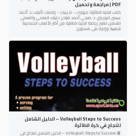
PDF | مراجعة وتحميل
كتاب الكرة الطائرة: مهارات - تدريبات - إصابات تأليف: د. أحمد
عيسى البوريني د. صبحي أحمد قبلان دليلك العلمي والعملي
الشامل تعتبر رياضة الكرة الطائرة من أكثر الألعاب الجماعية
شعبية وإثارة على مستوى
Volleyball Steps to Success – الدليل الشامل
للنجاح في كرة الطائرة
📘 Volleyball: Steps to Success – الدليل الشامل للنجاح في