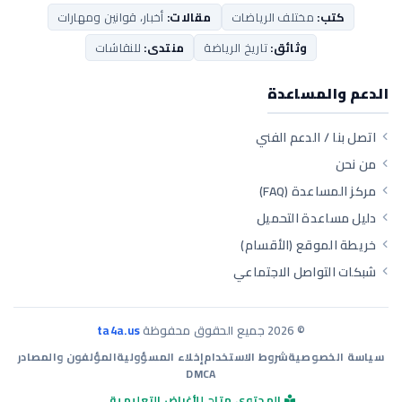
كتب:
مختلف الرياضات
مقالات:
أخبار، قوانين ومهارات
وثائق:
تاريخ الرياضة
منتدى:
للنقاشات
الدعم والمساعدة
اتصل بنا / الدعم الفني
من نحن
مركز المساعدة (FAQ)
دليل مساعدة التحميل
خريطة الموقع (الأقسام)
شبكات التواصل الاجتماعي
©
2026
جميع الحقوق محفوظة
ta4a.us
سياسة الخصوصية
شروط الاستخدام
إخلاء المسؤولية
المؤلفون والمصادر
DMCA
المحتوى متاح للأغراض التعليمية.