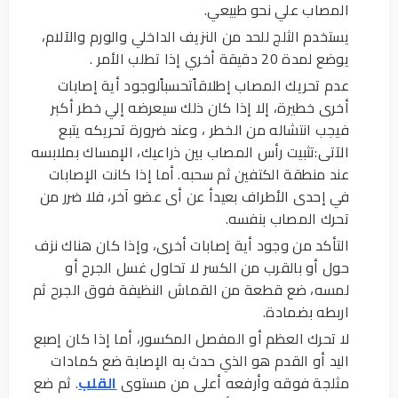
المصاب علي نحو طبيعي.
يستخدم الثلج للحد من النزيف الداخلي والورم والآلام،
يوضع لمدة 20 دقيقة أخري إذا تطلب الأمر .
عدم تحريك المصاب إطلاقاًتحسباًلوجود أية إصابات
أخرى خطيرة، إلا إذا كان ذلك سيعرضه إلي خطر أكبر
فيجب انتشاله من الخطر ، وعند ضرورة تحريكه يتبع
الآتى:تثبيت رأس المصاب بين ذراعيك، الإمساك بملابسه
عند منطقة الكتفين ثم سحبه. أما إذا كانت الإصابات
في إحدى الأطراف بعيدأ عن أى عضو آخر، فلا ضرر من
تحرك المصاب بنفسه.
التأكد من وجود أية إصابات أخرى، وإذا كان هناك نزف
حول أو بالقرب من الكسر لا تحاول غسل الجرح أو
لمسه، ضع قطعة من القماش النظيفة فوق الجرح ثم
اربطه بضمادة.
لا تحرك العظم أو المفصل المكسور، أما إذا كان إصبع
اليد أو القدم هو الذي حدث به الإصابة ضع كمادات
مثلجة فوقه وأرفعه أعلى من مستوى
القلب
. ثم ضع