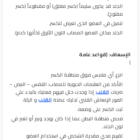
الجلد قد يكون سليماً (كسر مغلق) أو مقطوعاً (كسر
مفتوح).
تنميل في العضو الذى تعرض للكسر.
الجلد مكان العضو المصاب اللون الأزرق (كأنها كدم).
الإسعاف: (قواعد عامة
)
انزع أي ملابس فوق منطقة الكسر
التأكد من العلامات الحيوية للمصاب: التنفس – النبض –
ضربات
القلب
إذا وجدت خلل فيهم فعليك بالبدء علي
الفور الإنعاش القلبي تدليك عضلة
القلب
و الرئة.
ثبت الكسر على وضعه.
فحص منطقة البطن عما إذا كان يوجد ورم أو تغير في
لون الجلد.
تقييم مدي مقدرة الشخص في استخدام العضو