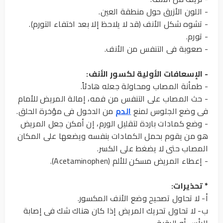
- اللون الأزرق حول منطقة العين.
- تشوه شكل الأنف (قد لا يلاحظ إلا بعد اختفاء التورم).
- تورم.
- صعوبة فى التنفس من الأنف.
- الإسعافات الأولية لكسور الأنف:
- طمأنة المصاب ومحاولة جعله هادئاً.
- حث المصاب على التنفس من فمه، إمالة المريض للأمام
فى وضع الجلوس لمنع
الدم
من الدخول فى مؤخرة الحلق.
- وضع كمادات باردة لتقليل الورم، إن أمكن جعل المريض
هو من يقوم بحمل الكمادات بنفسه ويضعها على المكان
المصاب حتى لا يضغط على الكسر.
- إعطاء المريض مسكن للألم (Acetaminophen).
* تحذيرات:
أ- لا تحاول تصحيح وضع الأنف المكسور.
ب- لا تحاول تحريك المريض إذا كان هناك شك فى إصابة