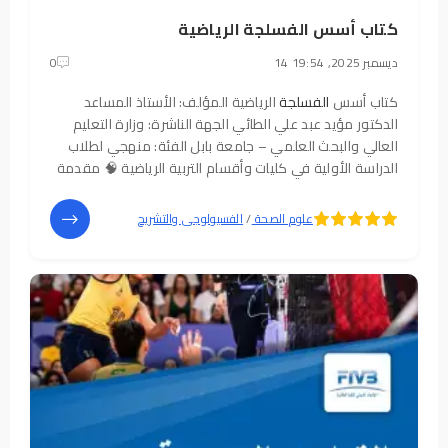
كتاب أسس الفسلجة الرياضية
14 ديسمبر 2025, 19:54
0
كتاب أسس
الفسلجة
الرياضية المؤلف: الأستاذ المساعد
الدكتور مؤيد عبد علي الطائي الجهة الناشرة: وزارة التعليم
العالي والبحث العلمي – جامعة بابل الفئة: منهجي لطلاب
الدراسة الأولية في كليات وأقسام التربية الرياضية 🧠 مقدمة
عن الكتاب يُعد كتاب «أسس
الفسلجة
الرياضية» مرجعًا
أساسيًا في فهم العمليات
5
4
علوم الصحة
/
الفسيولوجى والتشريح