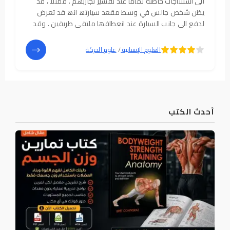
الى استنتاجات خاطئة تماما عند تفسیر تجاربھم . فمثلا ، قد
یظن شخص جالس في وسط مقعد سیارتھ انھ قد تعرض
لدفع الى جانب السیارة عند انعطافھا ملتقى طریقین . وقد
یؤكد ھذا الشخص أن
القوة
التي دفعتھ جانبا كانت كبیرة
لدرجة أنھا قذفتھ الى جانب السیارة
5
4
العلوم الإنسانية
/
علوم الحركة
أحدث الكتب