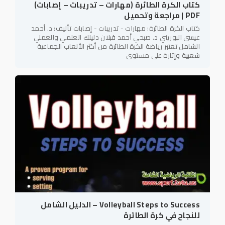
كتاب الكرة الطائرة (مهارات – تدريبات – إصابات)
PDF | مراجعة وتحميل
كتاب الكرة الطائرة: مهارات - تدريبات - إصابات تأليف: د. أحمد
عيسى البوريني د. صبحي أحمد قبلان دليلك العلمي والعملي
الشامل تعتبر رياضة الكرة الطائرة من أكثر الألعاب الجماعية
شعبية وإثارة على مستوى
Volleyball Steps to Success – الدليل الشامل
للنجاح في كرة الطائرة