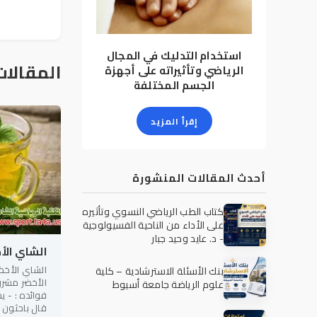
استخدام التدليك في المجال
المقالات
الرياضي وتأثيراته على أجهزة
الجسم المختلفة
إقرأ المزيد
أحدث المقالات المنشورة
كتاب الطب الرياضي النسوي وتأثيره
على الأداء من الناحية الفسيولوجية
- د. عايد وحيد جبار
الشاي الأ
الشاي الأخض
بنك الأسئلة الاسترشادية – كلية
الأخضر مشر
علوم الرياضة جامعة أسيوط
فوائده : - 
قال باحثون إ