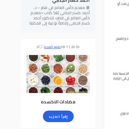
أحمد كسار الجنابي
 ثلاث أو
📘 معجم كأس العالم في قطر – د.
أحمد كسار الجنابي يُعَدّ كتاب «معجم
كأس العالم في قطر» للدكتور أحمد
كسار الجنابي إضافةً نوعية إلى المكتبة
الرياضية العربية، إذ يجمع بين الطابع
المعرفي الموسوعي والدقة
خبز القمح
08.11.2010
علوم الصحة
0
الجنسية كما
في الإثارة
مضادات الاكسده
 تحتوي
إقرأ المزيد