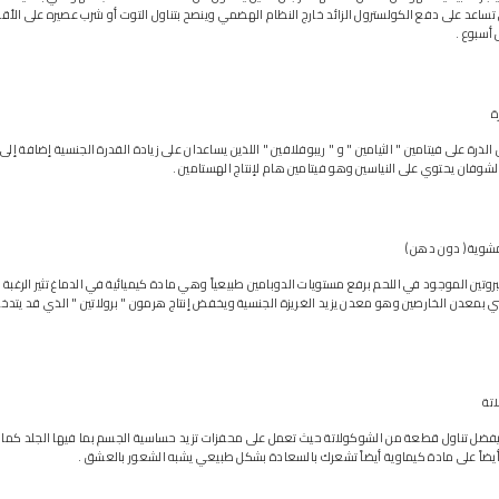
ي تساعد على دفع الكولسترول الزائد خارج النظام الهضمي وينصح بتناول التوت أو شرب عصيره على الأقل
 أسبوع .
لذرة على فيتامين " الثيامين " و " ريبوفلافين " اللذين يساعدان على زيادة القدرة الجنسية إضافة إلى 
الشوفان يحتوي على النياسين وهو فيتامين هام لإنتاج الهستامين .
روتين الموجود في اللحم برفع مستويات الدوبامين طبيعياً وهي مادة كيميائية في الدماغ تثير الرغبة 
ي بمعدن الخارصين وهو معدن يزيد الغريزة الجنسية ويخفض إنتاج هرمون " برولاتين " الذي قد يتدخل 
يفضل تناول قطعة من الشوكولاتة حيث تعمل على محفزات تزيد حساسية الجسم بما فيها الجلد كما
يضاً على مادة كيماوية أيضاً تشعرك بالسعادة بشكل طبيعي يشبه الشعور بالعشق .