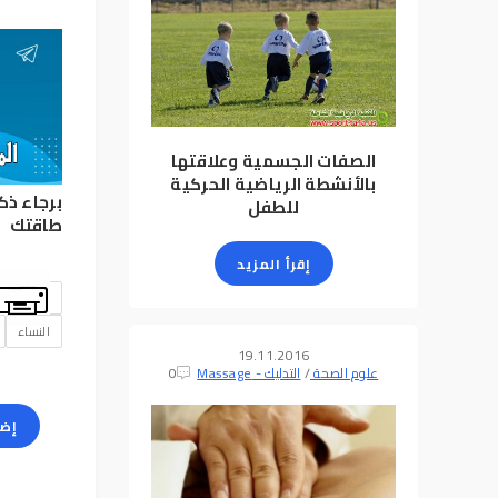
الصفات الجسمية وعلاقتها
بالأنشطة الرياضية الحركية
برجاء ذك
للطفل
طاقتك
إقرأ المزيد
النساء
19.11.2016
علوم الصحة
/
التدليك - Massage
0
إضا