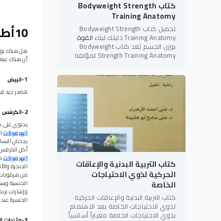
كتاب Bodyweight Strength
Training Anatomy
10أطعمة تعزز طاقتك
تحميل كتاب Bodyweight Strength
Training Anatomy دليلك لبناء
القوة
بوزن الجسم يُعد كتاب Bodyweight
هل هناك نوع
Strength Training Anatomy لمؤلفه
أن هناك عشرة
بريت كونتريرز (Bret Contreras) أحد أبرز
المراجع العلمية والعملية في
1-البيض
مصدر جيد فيتا
2-الكرفس
يحتوي على ن
الهرمونات
ال
يجذبان النسا
أكل الكرفس 
الهرمونات
من
كتاب التربية البدنية والإعاقات
الحنجرة والأن
الحركية لذوي الاحتياجات
من هرمونات ا
الخاصة
الجنسية ويسب
وإشارات تزيد 
كتاب التربية البدنية والإعاقات الحركية
الجنسية عند ا
لذوي الاحتياجات الخاصة يعد الاهتمام
بذوي الاحتياجات الخاصة معياراً أساسياً
3-مثلجات الفانيليا