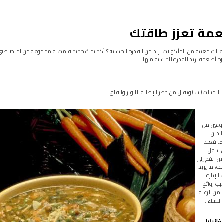
يات معينة من المأكولات تزيد من القدرة الجنسية ؟ أكد بحث جديد قامت به مجموعة من اختصاصي
 أطعمة تزيد القدرة الجنسية منها:
يمينات ( ب ) ويقلل من خطر الإصابة بالتوتر والقلق .
وعين من
لذين
ء. فعند
تنتقل
 الفم إلى
ف، ما يزيد
لإثارة
ب روائح
من الرغبة
لنساء .