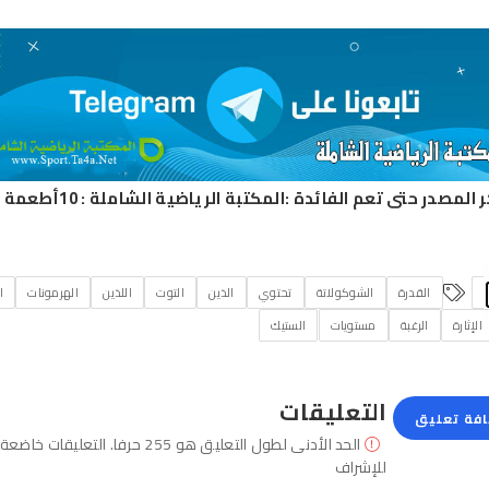
ر المصدر حتى تعم الفائدة :
المكتبة الرياضية الشاملة
:
10أطعمة 
القدرة
الشوكولاتة
تحتوي
الذين
التوت
اللذين
الهرمونات
ا
الإثارة
الرغبة
مستويات
الستيك
التعليقات
فة تعليق
الحد الأدنى لطول التعليق هو 255 حرفا. التعليقات خاضعة
للإشراف