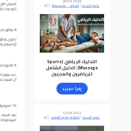
29.03.2026
للذوبان، الت
علوم الصحة
/
التدليك - Massage
0
أربع مرات كل
8-رقائق الذرة
تحتوي رقائق ا
أو الشعير، و
التدليك الرياضي (Sports
9-اللحوم المشوية ( دون دهن )
Massage): الدليل الشامل
للرياضيين والمدربين
حيث يقوم الب
أن الستيك غن
.
إقرأ المزيد
10-الشوكولاتة
12.09.2022
بعد الستيك 
علوم الصحة
/
الوقاية وتربية القوام
0
الشوكولاتة أ