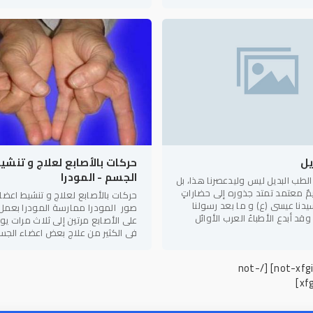
 يمنع نمو الأوعية
يومياً معرضون بنسبة 50 % أكثر
يل
حركات بالأصابع لعلاج و تنشي
الجسم - المودرا
الطب البديل ليس وليدعصرنا هذا، بل
مٌ معتمد تمتد جذوره إلى حضاراتٍ
حركات بالأصابع لعلاج و تنشيط اعضا
نا عيسى (ع) و ما بعد رسولنا
صور ‎ المودرا ممارسة المودرا بعم
د أبدع الأطباءُ العرب الأوائل
على الأصابع مرتين إلى ثلاث مرات يو
ا فيه حتى أضحت
في الكثير من علاج بعض اعضاء الج
عند التقدم بالسن والمودرا حركات
[/not-
xf