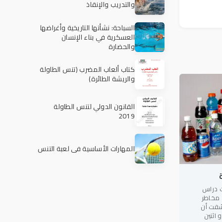
والتدريب والإنقاذ
السباحة: نشأتها التاريخية وأغراضها
العسكرية في بناء الإنسان
والحضارة
كتاب ألعاب المضرب (تنس الطاولة
والريشة الطائرة)
القانون الدولي لتنس الطاولة
2019
المهارات الأساسية في لعبة التنس
ت دراس
 مخاطر
فت أن
 اثنين