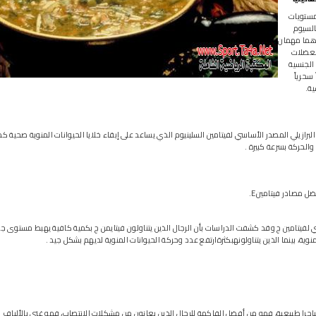
ستويات
السيوم
هما مهمان
لعضلات
الجنسية
 سحرياً
ية.
 البرازيلي المصدر الأساسي لفيتامين السلينيوم الذي يساعد على إبقاء خلايا الحيوانات المنوية صحية 
والحركة بسرعة كبيرة .
 مصادر فيتامينE.
فيتامين ج وقد كشفت الدراسات بأن الرجال الذين يتناولون فيتايمن ج بكمية كافية يهبط مستوى ج
نوية، بينما الذين يتناولونهبكثرةارتفع عدد وحركة الحيوانات المنوية لديهم بشكل جيد .
اجرا طبيعية، فهو من أفضل الفاكهة للرجال الذين يعانون من مشكلات الانتصاب، فهو غني بالألياف ال