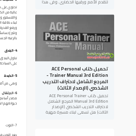
لتقدم الأمم ورقيها الحضاري. وفي هذا
الإطار، يأتي كتاب "التربية البدنية
تحتوي على م
والإعاقات
عالية من الك
والفسفور و
لبناء طاقة ا
ورفع القدرة 
وتثير إحساساً
بالرغبة الجنس
4-البندق
تناول البندق
على السباحة 
تحميل كتاب ACE Personal
Trainer Manual 3rd Edition -
5-الكبدة
المرجع الشامل لاحتراف التدريب
وهي من أفضل
الشخصي (الإصدار الثالث)
6-البرتقال
تحميل كتاب ACE Personal Trainer
مصدر أساسي ل
Manual 3rd Edition المرجع الشامل
حيواناتهم الم
لاحتراف التدريب الشخصي (الإصدار
الثالث) هل تسعى لبناء مسيرة مهنية
قوية في مجال
اللياقة البدنية
؟ هل
تهدف للحصول على الاعتمادات الدولية
7-التوت
يعد التوت في