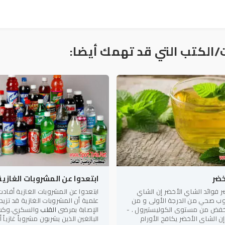
/الكتب التي قد تهمك أيضا:
خضر
ابتعدوا عن المشروبات الغازية
ر فوائد الشاي الأخضر إن الشاي
ابتعدوا عن المشروبات الغازية أفاد
وب صحي من الدرجة الأولى و من
علمية أن المشروبات الغازية قد تزيد
يخفض من مستوى الكوليستيرول . -
الإصابة بمرضى
القلب
والسكري.وكش
ن الشاي الأخضر يكافح الأورام
البالغين الذين يشربون مشروباً غازياً أو