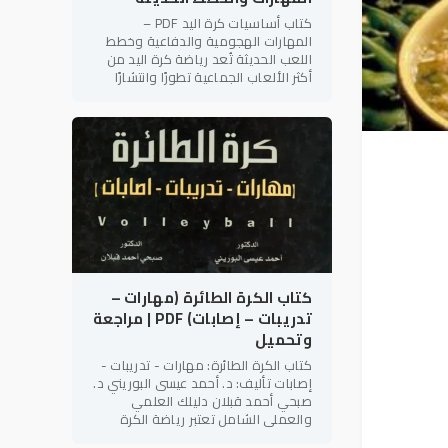
كتاب أساسيات كرة اليد PDF –
المهارات الهجومية والدفاعية وخطط
اللعب الحديثة تُعد رياضة كرة اليد من
أكثر الألعاب الجماعية تطورًا وانتشارًا
على مستوى العالم، لما تتميز به من
سرعة الأداء، والتنوع الخططي،
كتاب الكرة الطائرة (مهارات –
تدريبات – إصابات) PDF | مراجعة
وتحميل
كتاب الكرة الطائرة: مهارات - تدريبات -
إصابات تأليف: د. أحمد عيسى البوريني د.
صبحي أحمد قبلان دليلك العلمي
والعملي الشامل تعتبر رياضة الكرة
الطائرة من أكثر الألعاب الجماعية