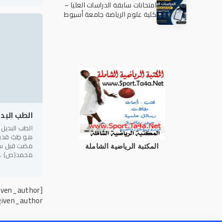
السرطانية إذ
امتحانات سابقة الدراسات العليا –
كلية علوم الرياضة جامعة أسيوط
الطب البد
الطب البديل 
هو طِبٌ قدي
مضت قبل سيد
المكتبة الرياضية الشاملة
محمد(ص) . وق
الذين عَمِلو
[not-xfgiven_author]
given_author]