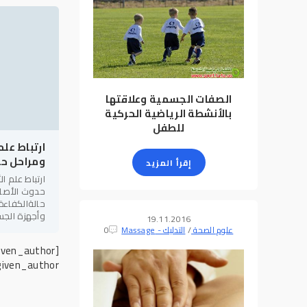
الصفات الجسمية وعلاقتها
بالأنشطة الرياضية الحركية
للطفل
ارتباط علم
ومراحل حد
إقرأ المزيد
ارتباط علم ا
حدوث الأصاب
حالةالكفاءة
وأجهزة الجس
19.11.2016
والتشريحية ن
علوم الصحة
/
التدليك - Massage
0
[not-xfgiven_author]
given_author]