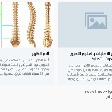
 الأصابات بالعلوم الأخرى
آلام الظهر
وث الأصابة
آلام الظهر المدرس المساعد/ علي ب
الخوض بهذا الموضوع لنأخذ صورة ا
لأصابات بالعلوم الأخرى ومراحل
يتكون العمود الفقري: يتكون العم
ة تعريف الاصابة الرياضية : هي
من 33 فقرة تتراكب فوق بعضها 
والسلامة للاعب خاصة بأعضاءه
سلسلة تتراوح طولها بين 73 إلى 75 سم
م لكافة النواحي الفسيولوجية
تيجة لمؤثرات خارجية أو
[/not-
xf