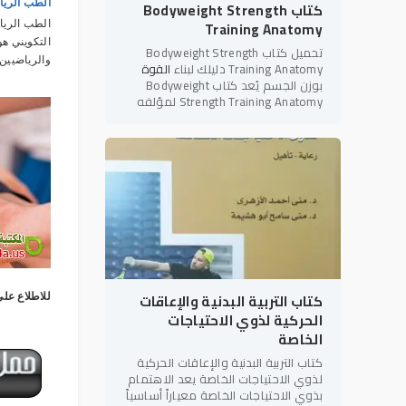
الطب الري
كتاب Bodyweight Strength
Training Anatomy
الطب الريا
التكويني هو
تحميل كتاب Bodyweight Strength
والرياضيين،
Training Anatomy دليلك لبناء
القوة
بوزن الجسم يُعد كتاب Bodyweight
Strength Training Anatomy لمؤلفه
بريت كونتريرز (Bret Contreras) أحد أبرز
المراجع العلمية والعملية في
كتاب التربية البدنية والإعاقات
للاطلاع على
الحركية لذوي الاحتياجات
الخاصة
كتاب التربية البدنية والإعاقات الحركية
لذوي الاحتياجات الخاصة يعد الاهتمام
بذوي الاحتياجات الخاصة معياراً أساسياً