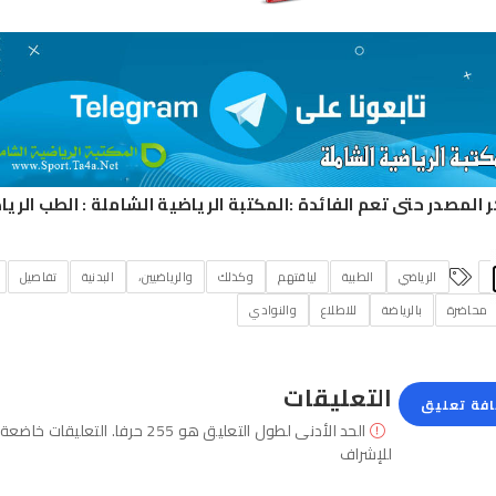
ر المصدر حتى تعم الفائدة :
المكتبة الرياضية الشاملة
:
الطب الري
الرياضي
الطبية
لياقتهم
وكذلك
والرياضيين،
البدنية
تفاصيل
محاضرة
بالرياضة
للاطلاع
والنوادي
التعليقات
فة تعليق
الحد الأدنى لطول التعليق هو 255 حرفا. التعليقات خاضعة
للإشراف