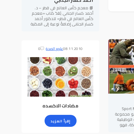
أحمد كسار الجنابي
📘 معجم كأس العالم في قطر – د.
أحمد كسار الجنابي يُعَدّ كتاب «معجم
كأس العالم في قطر» للدكتور أحمد
كسار الجنابي إضافةً نوعية إلى المكتبة
الرياضية العربية، إذ يجمع بين الطابع
المعرفي الموسوعي والدقة
08.11.2010
علوم الصحة
0
مضادات الاكسده
Sport Medici
Sport Medicine : وهو مجموعة
 الوظيفية
إقرأ المزيد
ركة، فهو