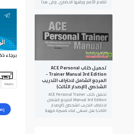
لتقدم الأمم ورقيها الحضاري. وفي هذا
الإطار، يأتي كتاب "التربية البدنية
والإعاقات
برجاء ذك
تحميل كتاب ACE Personal
Trainer Manual 3rd Edition -
المرجع الشامل لاحتراف التدريب
بصيغة
الشخصي (الإصدار الثالث)
تحميل كتاب ACE Personal Trainer
Manual 3rd Edition المرجع الشامل
لاحتراف التدريب الشخصي (الإصدار
إضا
الثالث) هل تسعى لبناء مسيرة مهنية
قوية في مجال
اللياقة البدنية
؟ هل
تهدف للحصول على الاعتمادات الدولية