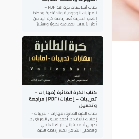
كتاب أساسيات كرة اليد PDF –
المهارات الهجومية والدفاعية وخطط
اللعب الحديثة تُعد رياضة كرة اليد من
أكثر الألعاب الجماعية تطورًا وانتشارًا
على مستوى العالم، لما تتميز به من
سرعة الأداء، والتنوع الخططي،
كتاب الكرة الطائرة (مهارات –
تدريبات – إصابات) PDF | مراجعة
وتحميل
كتاب الكرة الطائرة: مهارات - تدريبات -
إصابات تأليف: د. أحمد عيسى البوريني د.
صبحي أحمد قبلان دليلك العلمي
والعملي الشامل تعتبر رياضة الكرة
الطائرة من أكثر الألعاب الجماعية